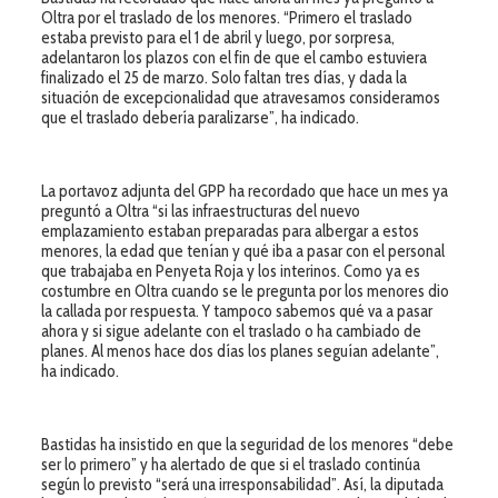
Oltra por el traslado de los menores. “Primero el traslado
estaba previsto para el 1 de abril y luego, por sorpresa,
adelantaron los plazos con el fin de que el cambo estuviera
finalizado el 25 de marzo. Solo faltan tres días, y dada la
situación de excepcionalidad que atravesamos consideramos
que el traslado debería paralizarse”, ha indicado.
La portavoz adjunta del GPP ha recordado que hace un mes ya
preguntó a Oltra “si las infraestructuras del nuevo
emplazamiento estaban preparadas para albergar a estos
menores, la edad que tenían y qué iba a pasar con el personal
que trabajaba en Penyeta Roja y los interinos. Como ya es
costumbre en Oltra cuando se le pregunta por los menores dio
la callada por respuesta. Y tampoco sabemos qué va a pasar
ahora y si sigue adelante con el traslado o ha cambiado de
planes. Al menos hace dos días los planes seguían adelante”,
ha indicado.
Bastidas ha insistido en que la seguridad de los menores “debe
ser lo primero” y ha alertado de que si el traslado continúa
según lo previsto “será una irresponsabilidad”. Así, la diputada