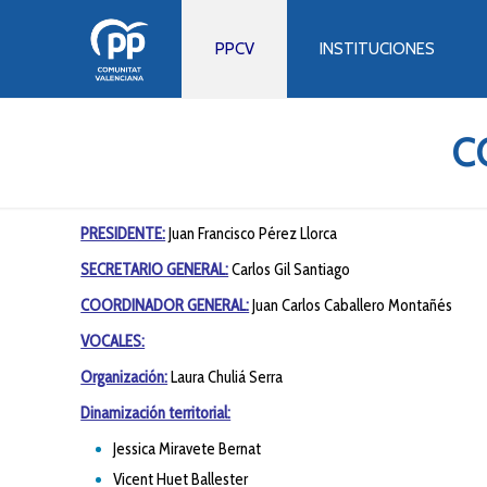
PPCV
INSTITUCIONES
C
PRESIDENTE:
Juan Francisco Pérez Llorca
SECRETARIO GENERAL:
Carlos Gil Santiago
COORDINADOR GENERAL:
Juan Carlos Caballero Montañés
VOCALES:
Organización:
Laura Chuliá Serra
Dinamización territorial:
Jessica Miravete Bernat
Vicent Huet Ballester