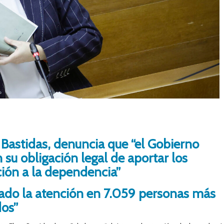
Bastidas, denuncia que “el Gobierno
su obligación legal de aportar los
ción a la dependencia”
ado la atención en 7.059 personas más
dos”