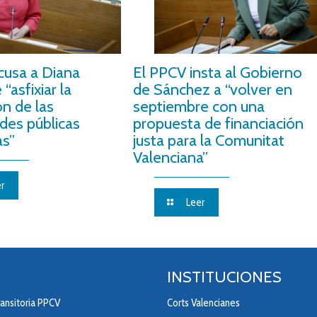
cusa a Diana
El PPCV insta al Gobierno
“asfixiar la
de Sánchez a “volver en
ón de las
septiembre con una
des públicas
propuesta de financiación
as”
justa para la Comunitat
Valenciana”
r
Leer
INSTITUCIONES
ansitoria PPCV
Corts Valencianes