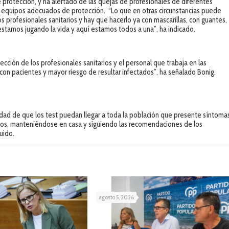
 protección, y ha alertado de las quejas de profesionales de diferentes
 y equipos adecuados de protección. “Lo que en otras circunstancias puede
 profesionales sanitarios y hay que hacerlo ya con mascarillas, con guantes,
stamos jugando la vida y aquí estamos todos a una”, ha indicado.
ción de los profesionales sanitarios y el personal que trabaja en las
con pacientes y mayor riesgo de resultar infectados”, ha señalado Bonig,
dad de que los test puedan llegar a toda la población que presente síntoma
dos, manteniéndose en casa y siguiendo las recomendaciones de los
uido.
agosto 5, 2026