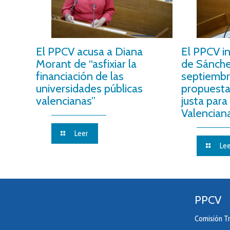
El PPCV acusa a Diana
El PPCV i
Morant de “asfixiar la
de Sánche
financiación de las
septiembr
universidades públicas
propuesta
valencianas”
justa para
Valencian
Leer
Lee
PPCV
Comisión Tr