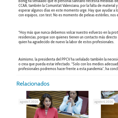
Bonig ha señalado que el personal sanitario necesita medidas de
CCAA, también la Comunitat Valenciana, por la falta de material
esperar algunos días en este momento urge. Hay que ayudar a los
con equipos, con test. No es momento de peleas estériles, nos e
“Hoy más que nunca debemos volcar nuestro esfuerzo en la protec
residencias, porque son quienes tienen un contacto más directo 
quien ha agradecido de nuevo la labor de estos profesionales.
Asimismo, la presidenta del PPCV ha señalado también la necesi
o crea que pueda estar infectado. “Solo con los medios adecua
profesionales podremos hacer frente a esta pandemia”, ha concl
Relacionados
agosto 7, 2026
agosto 6, 2026