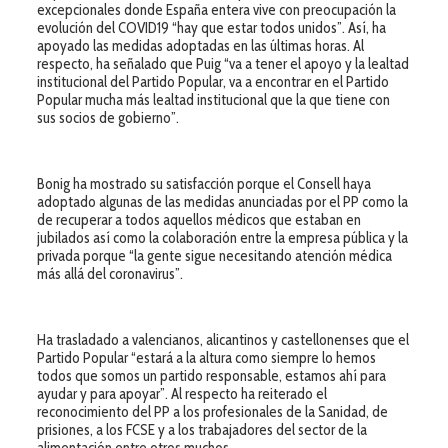
excepcionales donde España entera vive con preocupación la
evolución del COVID19 “hay que estar todos unidos”. Así, ha
apoyado las medidas adoptadas en las últimas horas. Al
respecto, ha señalado que Puig “va a tener el apoyo y la lealtad
institucional del Partido Popular, va a encontrar en el Partido
Popular mucha más lealtad institucional que la que tiene con
sus socios de gobierno”.
Bonig ha mostrado su satisfacción porque el Consell haya
adoptado algunas de las medidas anunciadas por el PP como la
de recuperar a todos aquellos médicos que estaban en
jubilados así como la colaboración entre la empresa pública y la
privada porque “la gente sigue necesitando atención médica
más allá del coronavirus”.
Ha trasladado a valencianos, alicantinos y castellonenses que el
Partido Popular “estará a la altura como siempre lo hemos
todos que somos un partido responsable, estamos ahí para
ayudar y para apoyar”. Al respecto ha reiterado el
reconocimiento del PP a los profesionales de la Sanidad, de
prisiones, a los FCSE y a los trabajadores del sector de la
alimentación entre otros muchos