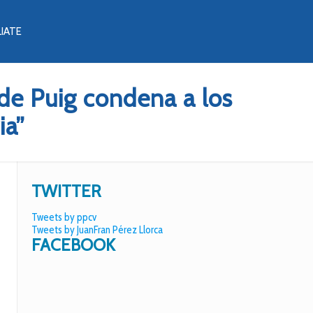
LIATE
 de Puig condena a los
ia”
TWITTER
Tweets by ppcv
Tweets by JuanFran Pérez Llorca
FACEBOOK