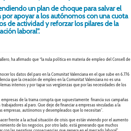
endiendo un plan de choque para salvar el
a por apoyar a los autónomos con una cuota
 de actividad y reforzar los pilares de la
ación laboral”.
llero, ha afirmado que “la nula política en materia de empleo del Consell de
nocer los datos del paro en la Comunitat Valenciana en el que sube en 6.776
encia que la creación de empleo en la Comunitat Valenciana no es una
blemas internos y por tapar sus vergüenzas que por las necesidades de los
las empresas de la trama corrupta que supuestamente financia sus campañas
s trabajadores al paro. Que deje de financiar a empresas vinculadas a la
a las empresas, autónomos y desempleados que lo necesitan”.
cer frente a la actual situación de crisis que están viviendo por el aumento
tenimiento de los negocios, por otro lado, está generando que muchos
 con las negativas consecuencias que genera en el mercado laboral”.