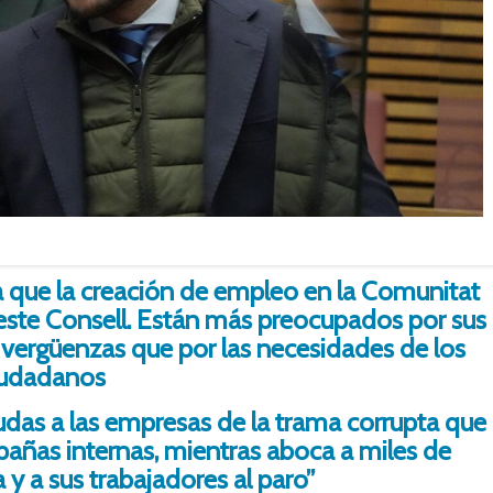
 que la creación de empleo en la Comunitat
 este Consell. Están más preocupados por sus
 vergüenzas que por las necesidades de los
iudadanos
das a las empresas de la trama corrupta que
añas internas, mientras aboca a miles de
 y a sus trabajadores al paro”