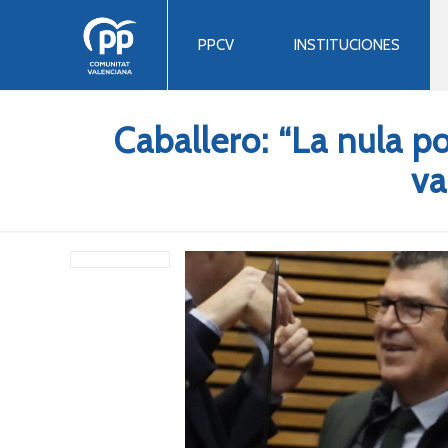
PPCV
INSTITUCIONES
Caballero: “La nula p
va