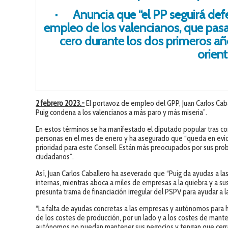
· Anuncia que “el PP seguirá def
empleo de los valencianos, que pas
cero durante los dos primeros años
orient
2 febrero 2023.-
El portavoz de empleo del GPP, Juan Carlos Caba
Puig condena a los valencianos a más paro y más miseria”.
En estos términos se ha manifestado el diputado popular tras co
personas en el mes de enero y ha asegurado que “queda en evid
prioridad para este Consell. Están más preocupados por sus pro
ciudadanos”.
Así, Juan Carlos Caballero ha aseverado que “Puig da ayudas a 
internas, mientras aboca a miles de empresas a la quiebra y a su
presunta trama de financiación irregular del PSPV para ayudar 
“La falta de ayudas concretas a las empresas y autónomos para ha
de los costes de producción, por un lado y a los costes de man
autónomos no puedan mantener sus negocios y tengan que cerrar