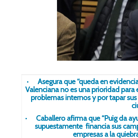
· Asegura que “queda en evidencia
Valenciana no es una prioridad para
problemas internos y por tapar sus
c
· Caballero afirma que “Puig da ayu
supuestamente financia sus camp
empresas a la quiebra