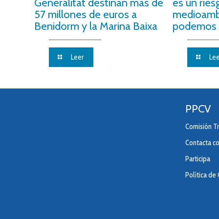
Generalitat destinan más de
es un ries
57 millones de euros a
medioamb
Benidorm y la Marina Baixa
podemos 
Leer
Lee
PPCV
Comisión Tr
Contacta c
Participa
Política de