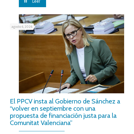
Leer
agosto 6, 2026
El PPCV insta al Gobierno de Sánchez a
“volver en septiembre con una
propuesta de financiación justa para la
Comunitat Valenciana”