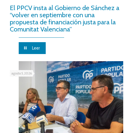
El PPCV insta al Gobierno de Sánchez a
“volver en septiembre con una
propuesta de financiación justa para la
Comunitat Valenciana”
Leer
agosto 5, 2026