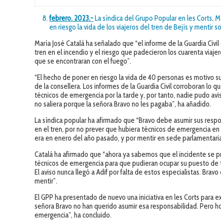
febrero. 2023.-
La síndica del Grupo Popular en les Corts, M
en riesgo la vida de los viajeros del tren de Bejís y mentir s
María José Catalá ha señalado que “el informe de la Guardia Civi
tren en el incendio y el riesgo que padecieron los cuarenta viaje
que se encontraran con el fuego”.
“El hecho de poner en riesgo la vida de 40 personas es motivo su
de la consellera. Los informes de la Guardia Civil corroboran 
técnicos de emergencia por la tarde y, por tanto, nadie pudo av
no saliera porque la señora Bravo no les pagaba”, ha añadido.
La síndica popular ha afirmado que “Bravo debe asumir sus respo
en el tren, por no prever que hubiera técnicos de emergencia en 
era en enero del año pasado, y por mentir en sede parlamentari
Catalá ha afirmado que “ahora ya sabemos que el incidente se pro
técnicos de emergencia para que pudieran ocupar su puesto de tr
El aviso nunca llegó a Adif por falta de estos especialistas. Bra
mentir”.
El GPP ha presentado de nuevo una iniciativa en les Corts para e
señora Bravo no han querido asumir esa responsabilidad. Pero h
emergencia”, ha concluido.