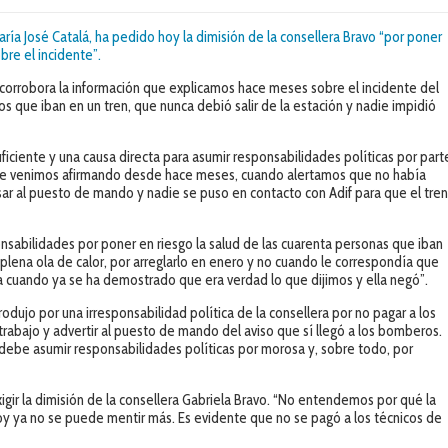
aría José Catalá, ha pedido hoy la dimisión de la consellera Bravo “por poner
obre el incidente”.
l corrobora la información que explicamos hace meses sobre el incidente del
ros que iban en un tren, que nunca debió salir de la estación y nadie impidió
ficiente y una causa directa para asumir responsabilidades políticas por part
lo que venimos afirmando desde hace meses, cuando alertamos que no había
isar al puesto de mando y nadie se puso en contacto con Adif para que el tre
nsabilidades por poner en riesgo la salud de las cuarenta personas que iban
plena ola de calor, por arreglarlo en enero y no cuando le correspondía que
a cuando ya se ha demostrado que era verdad lo que dijimos y ella negó”.
dujo por una irresponsabilidad política de la consellera por no pagar a los
abajo y advertir al puesto de mando del aviso que sí llegó a los bomberos.
vo debe asumir responsabilidades políticas por morosa y, sobre todo, por
xigir la dimisión de la consellera Gabriela Bravo. “No entendemos por qué la
oy ya no se puede mentir más. Es evidente que no se pagó a los técnicos de