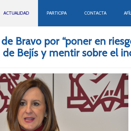
ACTUALIDAD
PARTICIPA
CONTACTA
AFÍ
 de Bravo por “poner en riesgo
 de Bejís y mentir sobre el i