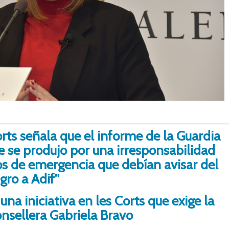
ts señala que el informe de la Guardia
te se produjo por una irresponsabilidad
cos de emergencia que debían avisar del
igro a Adif”
 iniciativa en les Corts que exige la
onsellera Gabriela Bravo