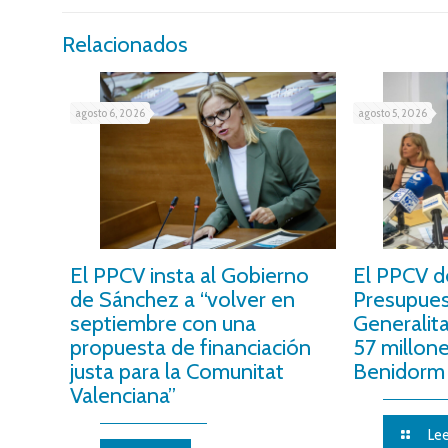
Relacionados
agosto 6, 2026
agosto 5, 2026
El PPCV insta al Gobierno
El PPCV d
de Sánchez a “volver en
Presupues
septiembre con una
Generalit
propuesta de financiación
57 millon
justa para la Comunitat
Benidorm 
Valenciana”
Lee