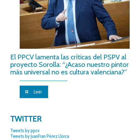
El PPCV lamenta las críticas del PSPV al
proyecto Sorolla: “¿Acaso nuestro pintor
más universal no es cultura valenciana?”
Leer
TWITTER
Tweets by ppcv
Tweets by JuanFran Pérez Llorca