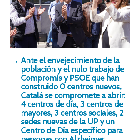
Ante el envejecimiento de la
población y el nulo trabajo de
Compromís y PSOE que han
construido 0 centros nuevos,
Catalá se compromete a abrir:
4 centros de día, 3 centros de
mayores, 3 centros sociales, 2
sedes nuevas de la UP y un
Centro de Día específico para
personas con Alzheimer