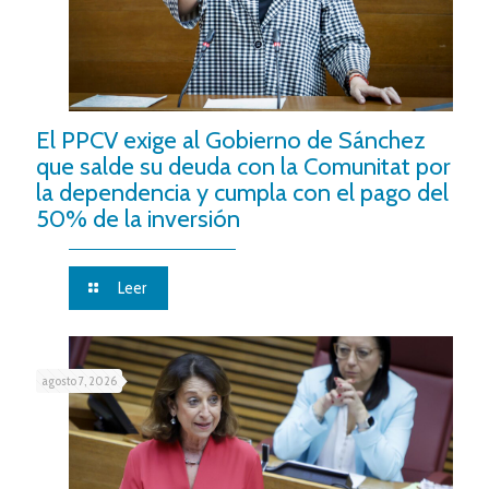
El PPCV exige al Gobierno de Sánchez
que salde su deuda con la Comunitat por
la dependencia y cumpla con el pago del
50% de la inversión
Leer
agosto 7, 2026