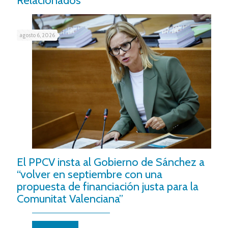
Relacionados
agosto 6, 2026
El PPCV insta al Gobierno de Sánchez a
“volver en septiembre con una
propuesta de financiación justa para la
Comunitat Valenciana”