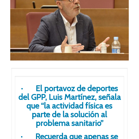
· El portavoz de deportes
del GPP, Luis Martínez, señala
que “la actividad física es
parte de la solución al
problema sanitario”
· Recuerda que apenas se