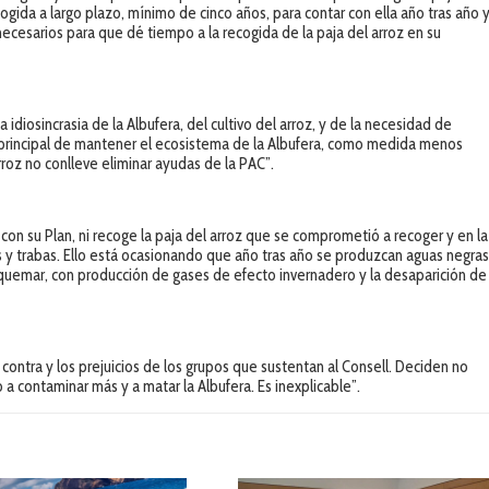
ogida a largo plazo, mínimo de cinco años, para contar con ella año tras año 
ecesarios para que dé tiempo a la recogida de la paja del arroz en su
 idiosincrasia de la Albufera, del cultivo del arroz, y de la necesidad de
 principal de mantener el ecosistema de la Albufera, como medida menos
rroz no conlleve eliminar ayudas de la PAC”.
con su Plan, ni recoge la paja del arroz que se comprometió a recoger y en la
y trabas. Ello está ocasionando que año tras año se produzcan aguas negra
i quemar, con producción de gases de efecto invernadero y la desaparición de
 contra y los prejuicios de los grupos que sustentan al Consell. Deciden no
 a contaminar más y a matar la Albufera. Es inexplicable”.