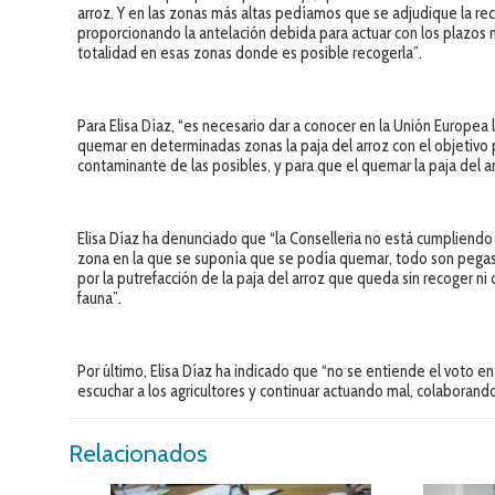
arroz. Y en las zonas más altas pedíamos que se adjudique la rec
proporcionando la antelación debida para actuar con los plazos n
totalidad en esas zonas donde es posible recogerla”.
Para Elisa Díaz, “es necesario dar a conocer en la Unión Europea la
quemar en determinadas zonas la paja del arroz con el objetivo
contaminante de las posibles, y para que el quemar la paja del a
Elisa Díaz ha denunciado que “la Conselleria no está cumpliendo 
zona en la que se suponía que se podía quemar, todo son pegas 
por la putrefacción de la paja del arroz que queda sin recoger n
fauna”.
Por último, Elisa Díaz ha indicado que “no se entiende el voto en
escuchar a los agricultores y continuar actuando mal, colaborando
Relacionados