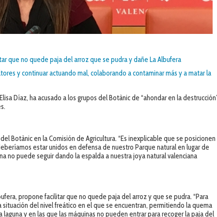
litar que no quede paja del arroz que se pudra y dañe La Albufera
ultores y continuar actuando mal, colaborando a contaminar más y a matar la
lisa Díaz, ha acusado a los grupos del Botànic de “ahondar en la destrucción
es.
del Botànic en la Comisión de Agricultura. “Es inexplicable que se posicionen
 deberíamos estar unidos en defensa de nuestro Parque natural en lugar de
ana no puede seguir dando la espalda a nuestra joya natural valenciana
lbufera, propone facilitar que no quede paja del arroz y que se pudra. “Para
 situación del nivel freático en el que se encuentran, permitiendo la quema
 laguna y en las que las máquinas no pueden entrar para recoger la paja del