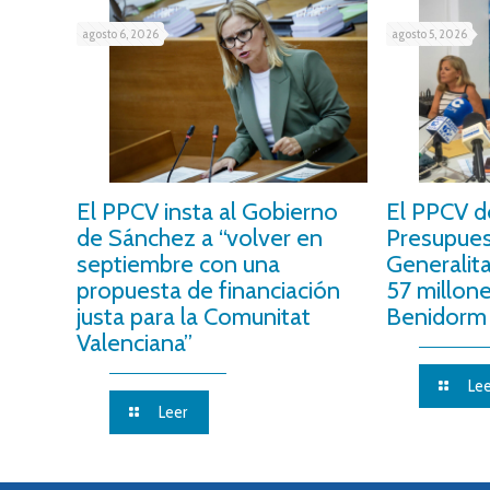
agosto 6, 2026
agosto 5, 2026
El PPCV insta al Gobierno
El PPCV d
de Sánchez a “volver en
Presupues
septiembre con una
Generalit
propuesta de financiación
57 millon
justa para la Comunitat
Benidorm 
Valenciana”
Lee
Leer