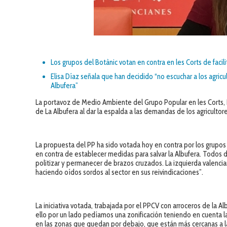
Los grupos del Botànic votan en contra en les Corts de faci
Elisa Díaz señala que han decidido “no escuchar a los agric
Albufera”
La portavoz de Medio Ambiente del Grupo Popular en les Corts, E
de La Albufera al dar la espalda a las demandas de los agricultor
La propuesta del PP ha sido votada hoy en contra por los grupos 
en contra de establecer medidas para salvar la Albufera. Todos
politizar y permanecer de brazos cruzados. La izquierda valenci
haciendo oídos sordos al sector en sus reivindicaciones”.
La iniciativa votada, trabajada por el PPCV con arroceros de la A
ello por un lado pedíamos una zonificación teniendo en cuenta la
en las zonas que quedan por debajo, que están más cercanas a la