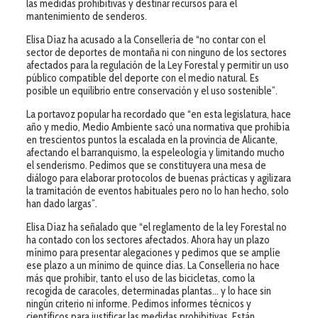
las medidas prohibitivas y destinar recursos para el
mantenimiento de senderos.
Elisa Díaz ha acusado a la Consellería de “no contar con el
sector de deportes de montaña ni con ninguno de los sectores
afectados para la regulación de la Ley Forestal y permitir un uso
público compatible del deporte con el medio natural. Es
posible un equilibrio entre conservación y el uso sostenible”.
La portavoz popular ha recordado que “en esta legislatura, hace
año y medio, Medio Ambiente sacó una normativa que prohibía
en trescientos puntos la escalada en la provincia de Alicante,
afectando el barranquismo, la espeleología y limitando mucho
el senderismo. Pedimos que se constituyera una mesa de
diálogo para elaborar protocolos de buenas prácticas y agilizara
la tramitación de eventos habituales pero no lo han hecho, solo
han dado largas”.
Elisa Díaz ha señalado que “el reglamento de la ley Forestal no
ha contado con los sectores afectados. Ahora hay un plazo
mínimo para presentar alegaciones y pedimos que se amplíe
ese plazo a un mínimo de quince días. La Conselleria no hace
más que prohibir, tanto el uso de las bicicletas, como la
recogida de caracoles, determinadas plantas… y lo hace sin
ningún criterio ni informe. Pedimos informes técnicos y
científicos para justificar las medidas prohibitivas. Están