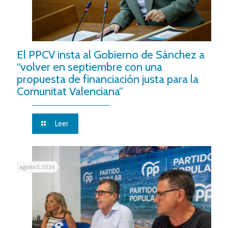
El PPCV insta al Gobierno de Sánchez a
“volver en septiembre con una
propuesta de financiación justa para la
Comunitat Valenciana”
Leer
agosto 5, 2026