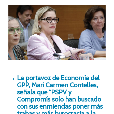
La portavoz de Economía del
GPP, Mari Carmen Contelles,
señala que “PSPV y
Compromís solo han buscado
con sus enmiendas poner más
trabas y más burocracia a la