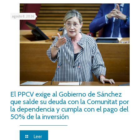
agosto 8, 2026
El PPCV exige al Gobierno de Sánchez
que salde su deuda con la Comunitat por
la dependencia y cumpla con el pago del
50% de la inversión
Leer