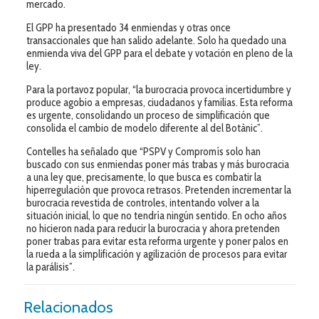
mercado.
El GPP ha presentado 34 enmiendas y otras once
transaccionales que han salido adelante. Solo ha quedado una
enmienda viva del GPP para el debate y votación en pleno de la
ley.
Para la portavoz popular, “la burocracia provoca incertidumbre y
produce agobio a empresas, ciudadanos y familias. Esta reforma
es urgente, consolidando un proceso de simplificación que
consolida el cambio de modelo diferente al del Botànic”.
Contelles ha señalado que “PSPV y Compromís solo han
buscado con sus enmiendas poner más trabas y más burocracia
a una ley que, precisamente, lo que busca es combatir la
hiperregulación que provoca retrasos. Pretenden incrementar la
burocracia revestida de controles, intentando volver a la
situación inicial, lo que no tendría ningún sentido. En ocho años
no hicieron nada para reducir la burocracia y ahora pretenden
poner trabas para evitar esta reforma urgente y poner palos en
la rueda a la simplificación y agilización de procesos para evitar
la parálisis”.
Relacionados