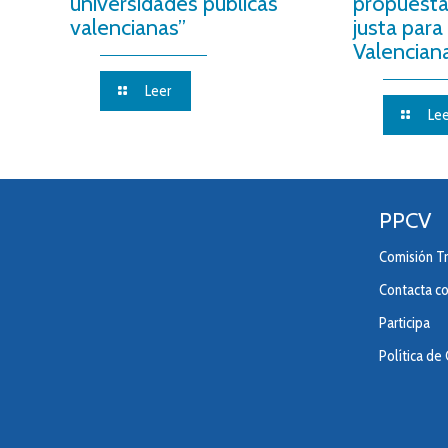
universidades públicas
propuesta
valencianas”
justa para
Valencian
Leer
Lee
PPCV
Comisión Tr
Contacta c
Participa
Política de