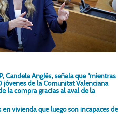
P, Candela Anglés, señala que “mientras
0 jóvenes de la Comunitat Valenciana
e la compra gracias al aval de la
as en vivienda que luego son incapaces d