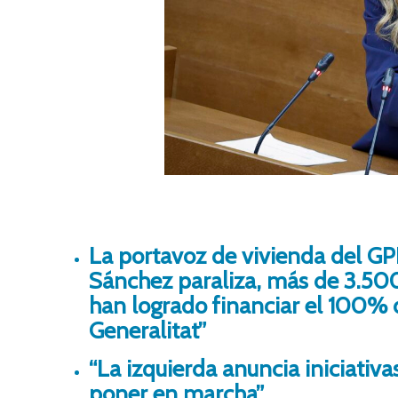
La portavoz de vivienda del GP
Sánchez paraliza, más de 3.50
han logrado financiar el 100% d
Generalitat”
“La izquierda anuncia iniciativ
poner en marcha”