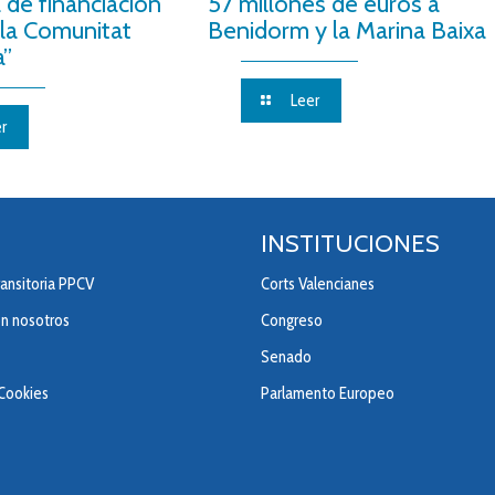
 de financiación
57 millones de euros a
 la Comunitat
Benidorm y la Marina Baixa
a”
Leer
r
INSTITUCIONES
ansitoria PPCV
Corts Valencianes
on nosotros
Congreso
Senado
 Cookies
Parlamento Europeo