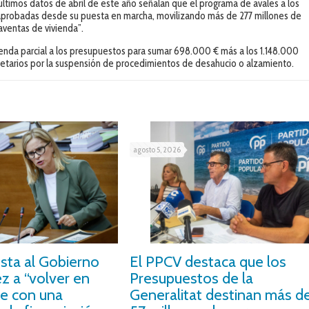
últimos datos de abril de este año señalan que el programa de avales a los
s aprobadas desde su puesta en marcha, movilizando más de 277 millones de
aventas de vivienda”.
ienda parcial a los presupuestos para sumar 698.000 € más a los 1.148.000
ietarios por la suspensión de procedimientos de desahucio o alzamiento.
agosto 5, 2026
nsta al Gobierno
El PPCV destaca que los
z a “volver en
Presupuestos de la
e con una
Generalitat destinan más d