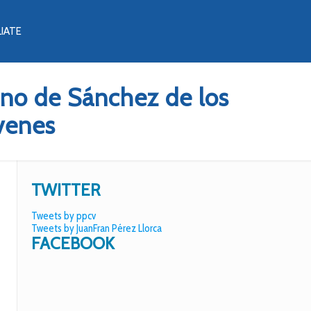
LIATE
erno de Sánchez de los
óvenes
TWITTER
Tweets by ppcv
Tweets by JuanFran Pérez Llorca
FACEBOOK