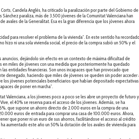
Corts, Candela Anglés, ha criticado la paralización por parte del Gobierno de
as Sánchez paraliza, más de 3.500 jóvenes de la Comunitat Valenciana han
de avales de la Generalitat. Esa es la gran diferencia que los jóvenes ahora
cidad para resolver el problema de la vivienda”. En este sentido ha recordad
o hizo ni una sola vivienda social, el precio de la compra subió un 50% y el
les anuncios, dejándolo sin efecto en un contexto de máxima dificultad de
vas en miles de jóvenes con una medida que posteriormente ha quedado
on las entidades financieras. Son unos incapaces que han provocado que
ente denegado, haciendo que miles de jóvenes se queden sin poder acceder 
tre los jóvenes potenciales beneficiarios que habían depositado expectativas
ncapaces de poner en marcha”.
tat Valenciana, a los jóvenes poco a poco se les abre un proyecto de futuro 
 Vive, el 40% se reserva para el acceso de los jóvenes. Además, se ha
 6%, que supone un ahorro directo de 2.000 euros en la compra de una
20.000 euros de entrada para comprar una casa de 100.000 euros. Ahora,
tener que poner ni un euro de sus ahorros, facilitándose el acceso al crédito
tat ha aumentado este año un 50% la dotación de los avales de vivienda para