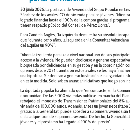
30 junio 2026.
La portavoz de Vivienda del Grupo Popular en Les 
Sánchez de los avales ICO de vivienda para los jóvenes. “Mientr
logrado financiar hasta el 100% de la compra gracias al programa 
tienen respaldo público del Consell de Pérez Llorca”.
Para Candela Anglés, “la izquierda demuestra su absoluta incapa
que “durante ocho años, la izquierda en la Comunitat Valenciana n
del alquiler un 90%”.
“Ahora la izquierda paraliza a nivel nacional uno de sus principa
acceso a la vivienda. No pueden dedicarse a generar expectati
bloqueada por deficiencias en su gestión y en la coordinación c
quienes desde 2024 tramitaron estos avales se les haya finalm
una hipoteca. Se dedican a generar frustración e inseguridad en
en esta medida. Solo saben anunciar iniciativas que luego son i
La diputada popular ha afirmado que “en contraste, en la Comuni
oportunidad. De las 5.000 viviendas públicas en marcha del Plan
rebajado el Impuesto de Transmisiones Patrimoniales del 8% al
vivienda de 100.000 euros. Además, antes un joven necesitaba 
gracias a la Generalitat, puede acceder a su primera vivienda sin 
en la adquisición de su primera vivienda. De hecho, la Generali
jóvenes y el préstamo ha llegado al 100% del precio”.