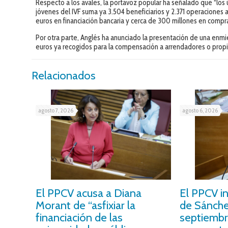
Respecto a los avales, la portavoz popular ha señalado que “los 
jóvenes del IVF suma ya 3.504 beneficiarios y 2.371 operacione
euros en financiación bancaria y cerca de 300 millones en compr
Por otra parte, Anglés ha anunciado la presentación de una enm
euros ya recogidos para la compensación a arrendadores o prop
Relacionados
agosto 7, 2026
agosto 6, 2026
El PPCV acusa a Diana
El PPCV i
Morant de “asfixiar la
de Sánche
financiación de las
septiembr