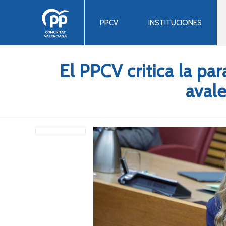
PPCV
INSTITUCIONES
El PPCV critica la pa
avale