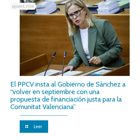
agosto 6, 2026
El PPCV insta al Gobierno de Sánchez a
“volver en septiembre con una
propuesta de financiación justa para la
Comunitat Valenciana”
Leer