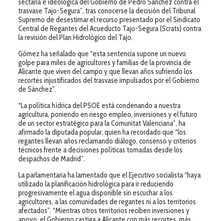
sectaria e ideológica del Gobierno de Pedro Sánchez contra el
trasvase Tajo-Segura”, tras conocerse la decisión del Tribunal
Supremo de desestimar el recurso presentado por el Sindicato
Central de Regantes del Acueducto Tajo-Segura (Scrats) contra
la revisión del Plan Hidrológico del Tajo.
Gómez ha señalado que “esta sentencia supone un nuevo
golpe para miles de agricultores y familias de la provincia de
Alicante que viven del campo y que llevan años sufriendo los
recortes injustificados del trasvase impulsados por el Gobierno
de Sánchez”.
“La política hídrica del PSOE está condenando a nuestra
agricultura, poniendo en riesgo empleo, inversiones y el futuro
de un sector estratégico para la Comunitat Valenciana”, ha
afirmado la diputada popular, quien ha recordado que “los
regantes llevan años reclamando diálogo, consenso y criterios
técnicos frente a decisiones políticas tomadas desde los
despachos de Madrid”.
La parlamentaria ha lamentado que el Ejecutivo socialista “haya
utilizado la planificación hidrológica para ir reduciendo
progresivamente el agua disponible sin escuchar a los
agricultores, a las comunidades de regantes ni a los territorios
afectados”. “Mientras otros territorios reciben inversiones y
apoyo, el Gobierno castiga a Alicante con más recortes, más