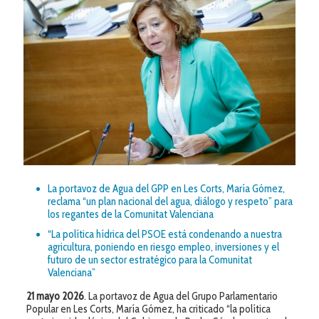
La portavoz de Agua del GPP en Les Corts, María Gómez,
reclama “un plan nacional del agua, diálogo y respeto” para
los regantes de la Comunitat Valenciana
“La política hídrica del PSOE está condenando a nuestra
agricultura, poniendo en riesgo empleo, inversiones y el
futuro de un sector estratégico para la Comunitat
Valenciana”
21 mayo 2026
. La portavoz de Agua del Grupo Parlamentario
Popular en Les Corts, María Gómez, ha criticado “la política