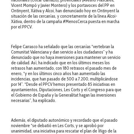
Vicent Mompó y Javier Montero) y los portavoces del PP en
Ontinyent, Xàtiva y Alcoi, han denunciado hoy en Ontinyent la
situación de las cercanías, y concretamente de la línea Alcoi-
Xàtiva, dentro de la campaña #MenosCerca puesta en marcha
por el PPCV.
Felipe Carrasco ha señalado que las cercanías “vertebran la
Comunitat Valenciana y dan servicio a los ciudadanos” y ha
denunciado que no haya inversiones para mantener un servicio
de calidad. Así, ha indicado que en los últimos meses los
retrasos han aumentado, con 180 retrasos el pasado mes de
enero, “y en los últimos cinco años han aumentado las
incidencias, que han pasado de 500 a 7.200, multiplicándose
por 14”. “Desde el PPCV hemos presentado 85 iniciativas en
ayuntamientos, Diputaciones, Les Corts y el Congreso para que
el Gobierno de España y la Generalitat hagan las inversiones
necesarias”, ha explicado.
Además, el diputado autonómico y recordado que el pasado
noviembre “se debatió en Les Corts, y se aprobó por
unanimidad, una iniciativa para rescatar el plan de Íñigo de la