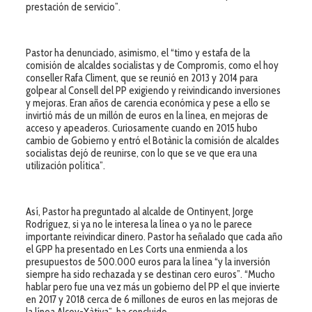
prestación de servicio”.
Pastor ha denunciado, asimismo, el “timo y estafa de la
comisión de alcaldes socialistas y de Compromís, como el hoy
conseller Rafa Climent, que se reunió en 2013 y 2014 para
golpear al Consell del PP exigiendo y reivindicando inversiones
y mejoras. Eran años de carencia económica y pese a ello se
invirtió más de un millón de euros en la línea, en mejoras de
acceso y apeaderos. Curiosamente cuando en 2015 hubo
cambio de Gobierno y entró el Botànic la comisión de alcaldes
socialistas dejó de reunirse, con lo que se ve que era una
utilización política”.
Así, Pastor ha preguntado al alcalde de Ontinyent, Jorge
Rodríguez, si ya no le interesa la línea o ya no le parece
importante reivindicar dinero. Pastor ha señalado que cada año
el GPP ha presentado en Les Corts una enmienda a los
presupuestos de 500.000 euros para la línea “y la inversión
siempre ha sido rechazada y se destinan cero euros”. “Mucho
hablar pero fue una vez más un gobierno del PP el que invierte
en 2017 y 2018 cerca de 6 millones de euros en las mejoras de
la línea Alcoy-Xàtiva”, ha concluido.