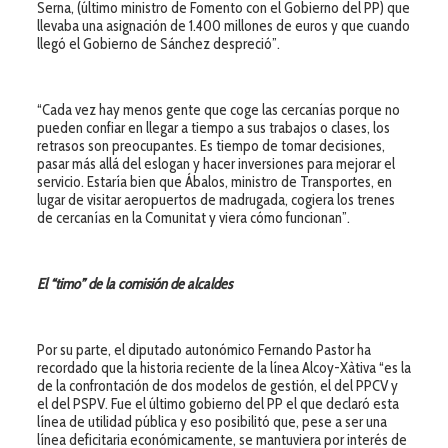
Serna, (último ministro de Fomento con el Gobierno del PP) que
llevaba una asignación de 1.400 millones de euros y que cuando
llegó el Gobierno de Sánchez despreció”.
“Cada vez hay menos gente que coge las cercanías porque no
pueden confiar en llegar a tiempo a sus trabajos o clases, los
retrasos son preocupantes. Es tiempo de tomar decisiones,
pasar más allá del eslogan y hacer inversiones para mejorar el
servicio. Estaría bien que Ábalos, ministro de Transportes, en
lugar de visitar aeropuertos de madrugada, cogiera los trenes
de cercanías en la Comunitat y viera cómo funcionan”.
El “timo” de la comisión de alcaldes
Por su parte, el diputado autonómico Fernando Pastor ha
recordado que la historia reciente de la línea Alcoy-Xàtiva “es la
de la confrontación de dos modelos de gestión, el del PPCV y
el del PSPV. Fue el último gobierno del PP el que declaró esta
línea de utilidad pública y eso posibilitó que, pese a ser una
línea deficitaria económicamente, se mantuviera por interés de