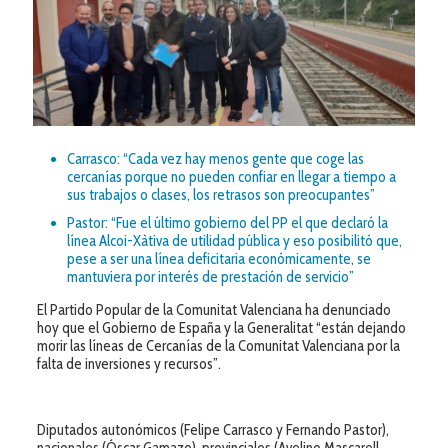
Carrasco: “Cada vez hay menos gente que coge las
cercanías porque no pueden confiar en llegar a tiempo a
sus trabajos o clases, los retrasos son preocupantes”
Pastor: “Fue el último gobierno del PP el que declaró la
línea Alcoi-Xàtiva de utilidad pública y eso posibilitó que,
pese a ser una línea deficitaria económicamente, se
mantuviera por interés de prestación de servicio”
El Partido Popular de la Comunitat Valenciana ha denunciado
hoy que el Gobierno de España y la Generalitat “están dejando
morir las líneas de Cercanías de la Comunitat Valenciana por la
falta de inversiones y recursos”.
Diputados autonómicos (Felipe Carrasco y Fernando Pastor),
nacionales (Óscar Gamazo), provinciales (Avelino Mascarell,