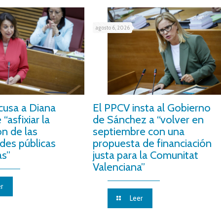
agosto 6, 2026
cusa a Diana
El PPCV insta al Gobierno
“asfixiar la
de Sánchez a “volver en
ón de las
septiembre con una
des públicas
propuesta de financiación
as”
justa para la Comunitat
Valenciana”
r
Leer