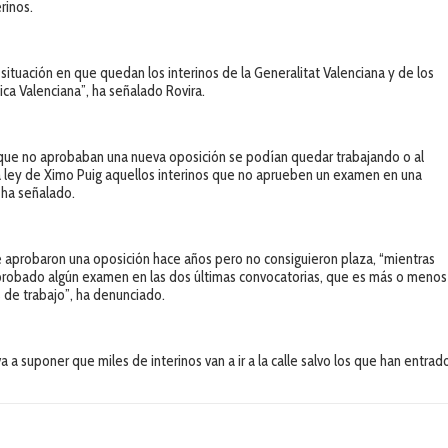
rinos.
ituación en que quedan los interinos de la Generalitat Valenciana y de los
ca Valenciana”, ha señalado Rovira.
s que no aprobaban una nueva oposición se podían quedar trabajando o al
a ley de Ximo Puig aquellos interinos que no aprueben un examen en una
, ha señalado.
e aprobaron una oposición hace años pero no consiguieron plaza, “mientras
probado algún examen en las dos últimas convocatorias, que es más o menos
 de trabajo”, ha denunciado.
 a suponer que miles de interinos van a ir a la calle salvo los que han entrad