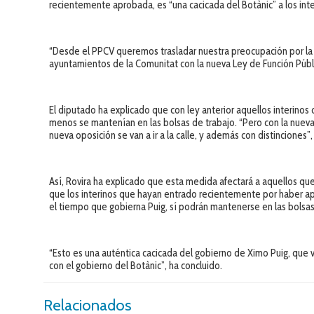
recientemente aprobada, es “una cacicada del Botànic” a los inte
“Desde el PPCV queremos trasladar nuestra preocupación por la s
ayuntamientos de la Comunitat con la nueva Ley de Función Públi
El diputado ha explicado que con ley anterior aquellos interino
menos se mantenían en las bolsas de trabajo. “Pero con la nuev
nueva oposición se van a ir a la calle, y además con distinciones”
Así, Rovira ha explicado que esta medida afectará a aquellos qu
que los interinos que hayan entrado recientemente por haber a
el tiempo que gobierna Puig, sí podrán mantenerse en las bolsas
“Esto es una auténtica cacicada del gobierno de Ximo Puig, que va
con el gobierno del Botànic”, ha concluido.
Relacionados