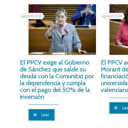
agosto 8, 2026
agosto 7, 2026
El PPCV exige al Gobierno
El PPCV a
de Sánchez que salde su
Morant de 
deuda con la Comunitat por
financiaci
la dependencia y cumpla
universida
con el pago del 50% de la
valencian
inversión
Lee
Leer