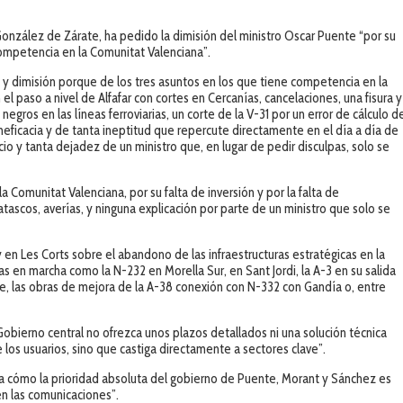
a González de Zárate, ha pedido la dimisión del ministro Oscar Puente “por su
 competencia en la Comunitat Valenciana”.
 dimisión porque de los tres asuntos en los que tiene competencia en la
 el paso a nivel de Alfafar con cortes en Cercanías, cancelaciones, una fisura y
negros en las líneas ferroviarias, un corte de la V-31 por un error de cálculo d
neficacia y de tanta ineptitud que repercute directamente en el día a día de
o y tanta dejadez de un ministro que, en lugar de pedir disculpas, solo se
 Comunitat Valenciana, por su falta de inversión y por la falta de
ascos, averías, y ninguna explicación por parte de un ministro que solo se
en Les Corts sobre el abandono de las infraestructuras estratégicas en la
as en marcha como la N-232 en Morella Sur, en Sant Jordi, la A-3 en su salida
te, las obras de mejora de la A-38 conexión con N-332 con Gandía o, entre
Gobierno central no ofrezca unos plazos detallados ni una solución técnica
 los usuarios, sino que castiga directamente a sectores clave”.
 cómo la prioridad absoluta del gobierno de Puente, Morant y Sánchez es
en las comunicaciones”.