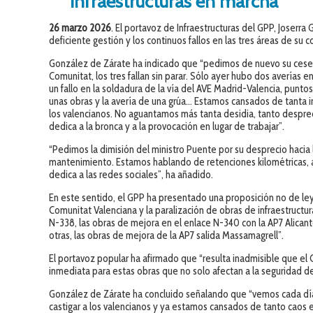
infraestructuras en marcha
26 marzo 2026
. El portavoz de Infraestructuras del GPP, Joserr
deficiente gestión y los continuos fallos en las tres áreas de su
González de Zárate ha indicado que “pedimos de nuevo su cese y
Comunitat, los tres fallan sin parar. Sólo ayer hubo dos averías en
un fallo en la soldadura de la vía del AVE Madrid-Valencia, puntos 
unas obras y la avería de una grúa… Estamos cansados de tanta i
los valencianos. No aguantamos más tanta desidia, tanto despreci
dedica a la bronca y a la provocación en lugar de trabajar”.
“Pedimos la dimisión del ministro Puente por su desprecio hacia la
mantenimiento. Estamos hablando de retenciones kilométricas, at
dedica a las redes sociales”, ha añadido.
En este sentido, el GPP ha presentado una proposición no de ley 
Comunitat Valenciana y la paralización de obras de infraestructur
N-338, las obras de mejora en el enlace N-340 con la AP7 Alican
otras, las obras de mejora de la AP7 salida Massamagrell”.
El portavoz popular ha afirmado que “resulta inadmisible que el 
inmediata para estas obras que no solo afectan a la seguridad de
González de Zárate ha concluido señalando que “vemos cada día
castigar a los valencianos y ya estamos cansados de tanto caos 