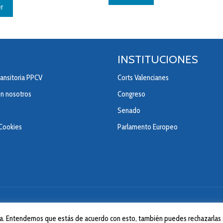
r
INSTITUCIONES
ansitoria PPCV
Corts Valencianes
on nosotros
Congreso
Senado
 Cookies
Parlamento Europeo
© 2020 Partido Popular de la Comunitad Valenciana.
ncia. Entendemos que estás de acuerdo con esto, también puedes rechazarlas