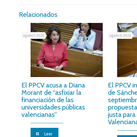
Relacionados
agosto 7, 2026
agosto 6, 2026
El PPCV acusa a Diana
El PPCV i
Morant de “asfixiar la
de Sánche
financiación de las
septiembr
universidades públicas
propuesta
valencianas”
justa para
Valencian
Leer