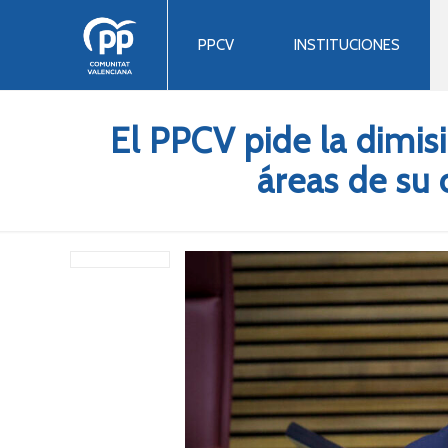
PPCV
INSTITUCIONES
El PPCV pide la dimis
áreas de su