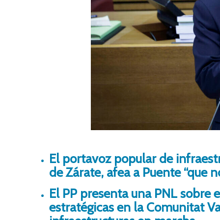
El portavoz popular de infraest
de Zárate, afea a Puente “que n
El PP presenta una PNL sobre e
estratégicas en la Comunitat Va