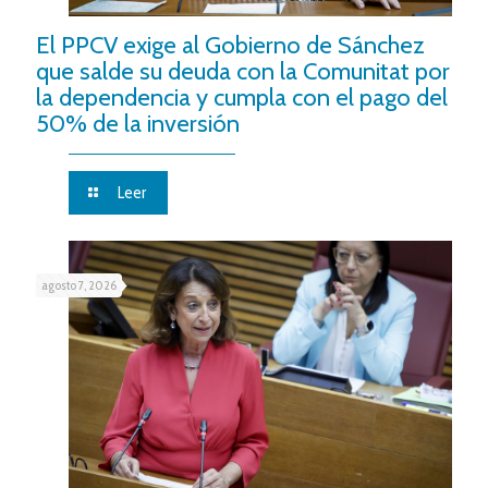
El PPCV exige al Gobierno de Sánchez
que salde su deuda con la Comunitat por
la dependencia y cumpla con el pago del
50% de la inversión
Leer
agosto 7, 2026