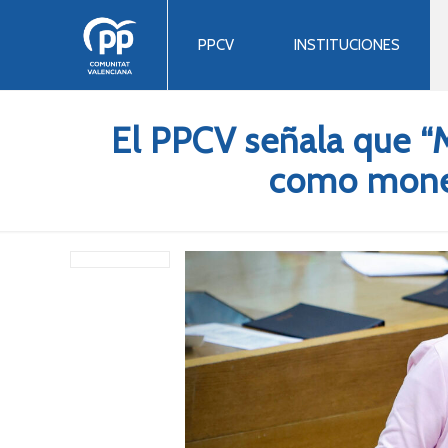
PPCV
INSTITUCIONES
El PPCV señala que “
como moned