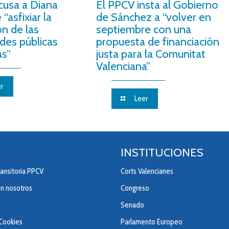
cusa a Diana
El PPCV insta al Gobierno
“asfixiar la
de Sánchez a “volver en
ón de las
septiembre con una
des públicas
propuesta de financiación
as”
justa para la Comunitat
Valenciana”
r
Leer
INSTITUCIONES
ansitoria PPCV
Corts Valencianes
on nosotros
Congreso
Senado
 Cookies
Parlamento Europeo