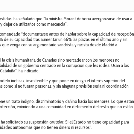
Bastidas, ha señalado que “la ministra Morant debería avergonzarse de usar a
dejar de utilizarlos como mercancía”.
a recomendado “documentarse antes de hablar sobre la capacidad de recepció
% de su capacidad tras aumentar un 66% las plazas en el último año y sin
 que venga con su argumentario sanchista y racista desde Madrid a
 la crisis humanitaria de Canarias sino mercadear con los menores no
idad de un gobierno centrado en la corrupción que les rodea. Usan a los
ataluña”, ha indicado.
lo ineficaz, insostenible y que pone en riesgo el interés superior del
s como si no fueran personas, y sin ninguna previsión seria ni coordinación
e un trato indigno, discriminatorio y dañino hacia los menores. Lo que está
rotección, eximiendo a una comunidad en detrimento del resto que no están
 ha solicitado su suspensión cautelar. Si el Estado no tiene capacidad para
idades autónomas que no tienen dinero ni recursos”.