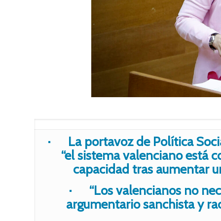
· La portavoz de Política Socia
“el sistema valenciano está 
capacidad tras aumentar un
· “Los valencianos no nec
argumentario sanchista y ra