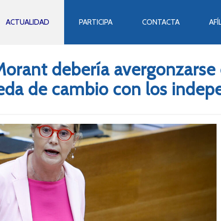
ACTUALIDAD
PARTICIPA
CONTACTA
AFÍ
Morant debería avergonzarse 
a de cambio con los indepe