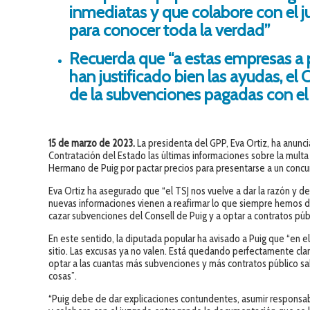
inmediatas y que colabore con el j
para conocer toda la verdad”
Recuerda que “a estas empresas a p
han justificado bien las ayudas, el 
de la subvenciones pagadas con el
15 de marzo de 2023.
La presidenta del GPP, Eva Ortiz, ha anunc
Contratación del Estado las últimas informaciones sobre la mul
Hermano de Puig por pactar precios para presentarse a un concur
Eva Ortiz ha asegurado que “el TSJ nos vuelve a dar la razón y 
nuevas informaciones vienen a reafirmar lo que siempre hemos
cazar subvenciones del Consell de Puig y a optar a contratos púb
En este sentido, la diputada popular ha avisado a Puig que “en 
sitio. Las excusas ya no valen. Está quedando perfectamente cl
optar a las cuantas más subvenciones y más contratos público sab
cosas”.
“Puig debe de dar explicaciones contundentes, asumir responsab