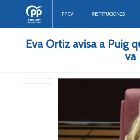
PPCV
INSTITUCIONES
Eva Ortiz avisa a Puig 
va 