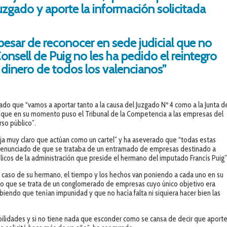
uzgado y aporte la información solicitada
esar de reconocer en sede judicial que no
Consell de Puig no les ha pedido el reintegro
 dinero de todos los valencianos”
iado que “vamos a aportar tanto a la causa del Juzgado Nº 4 como a la Junta d
ta que en su momento puso el Tribunal de la Competencia a las empresas del
so público”.
deja muy claro que actúan como un cartel” y ha aseverado que “todas estas
 denunciado de que se trataba de un entramado de empresas destinado a
licos de la administración que preside el hermano del imputado Francís Puig”
el caso de su hermano, el tiempo y los hechos van poniendo a cada uno en su
aro que se trata de un conglomerado de empresas cuyo único objetivo era
iendo que tenían impunidad y que no hacía falta ni siquiera hacer bien las
ilidades y si no tiene nada que esconder como se cansa de decir que aport