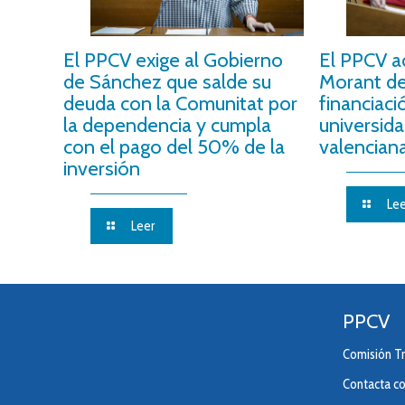
El PPCV exige al Gobierno
El PPCV a
de Sánchez que salde su
Morant de 
deuda con la Comunitat por
financiaci
la dependencia y cumpla
universida
con el pago del 50% de la
valencian
inversión
Lee
Leer
PPCV
Comisión Tr
Contacta c