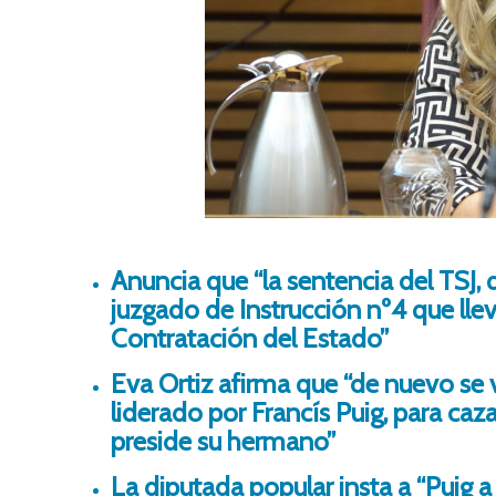
Anuncia que “la sentencia del TSJ,
juzgado de Instrucción nº4 que llev
Contratación del Estado”
Eva Ortiz afirma que “de nuevo se v
liderado por Francís Puig, para ca
preside su hermano”
La diputada popular insta a “Puig 