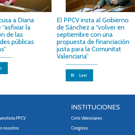
cusa a Diana
El PPCV insta al Gobierno
“asfixiar la
de Sánchez a “volver en
ón de las
septiembre con una
des públicas
propuesta de financiación
as”
justa para la Comunitat
Valenciana”
r
Leer
INSTITUCIONES
ansitoria PPCV
Corts Valencianes
on nosotros
Congreso