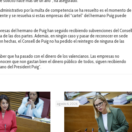
e solicitó hace más de un año”, ha asegurado.
administrativo por la multa de competencia se ha resuelto es el momento de
iente y se resuelva si estas empresas del “cartel” del hermano Puig puede
presas del hermano de Puig han seguido recibiendo subvenciones del Consel
a de las dos partes. Además, en ningún caso y pasar de reconocer en sede
ien hechas, el Consell de Puig no ha pedido el reintegro de ninguna de las
aber que ha pasado con el dinero de los valencianos. Las empresas no
nocen que non gastan bien el dinero público de todos, siguen recibiendo
ano del President Puig”.
agosto 6, 2026