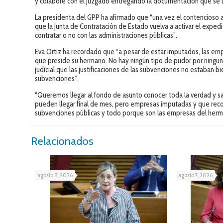
y colabore con el juzgado entregando la documentación que se l
La presidenta del GPP ha afirmado que “una vez el contencioso 
que la Junta de Contratación de Estado vuelva a activar el exped
contratar o no con las administraciones públicas”.
Eva Ortiz ha recordado que “a pesar de estar imputados, las em
que preside su hermano. No hay ningún tipo de pudor por ningun
judicial que las justificaciones de las subvenciones no estaban b
subvenciones”.
“Queremos llegar al fondo de asunto conocer toda la verdad y s
pueden llegar final de mes, pero empresas imputadas y que reco
subvenciones públicas y todo porque son las empresas del herm
Relacionados
agosto 8, 2026
agosto 7, 2026