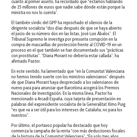
cuanto al primer asunto, ha recordado que “estamos hablando
de 25 millones de euros que nadie sabe dónde están porque la
ministra no nos lo cuenta”.
El también síndic del GPP ha reprochado el silencio de la
dirigente socialista “dos días después de que se haya abierto
el juicio de su número dos en las listas, José Luis Ábalos”. El
Tribunal Supremo le investiga por presunta corrupción en la
compra de mascarillas de protección frente al COVID-19 en un
proceso en el que también se han documentado sus “prácticas
con prostitutas”. “Diana Morant no debería estar callada”, ha
afirmado Pastor.
En este sentido, ha lamentado que “en la Comunitat Valenciana
no hemos tenido suerte con los ministros valencianos” después
de que Diana Morant haya despreciado a los valencianos de
nuevo para para anunciar que Barcelona acogerá los Premios
Nacionales de Investigación. En la misma línea, Pastor ha
mencionado a Arcadi España, cuya tarjeta de presentación en
palabras del expresidente socialista de la Generalitat Ximo Puig
“es que va a ser útil para los intereses de Cataluña, no para los
nuestros”.
Por último, el portavoz popular ha destacado que hoy
comienza la campaña de la renta “con más deducciones fiscales
de la historia de la Comunitat Valenciana”. “En solo tres años