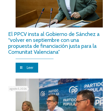
El PPCV insta al Gobierno de Sánchez a
“volver en septiembre con una
propuesta de financiación justa para la
Comunitat Valenciana”
Leer
agosto 5, 2026