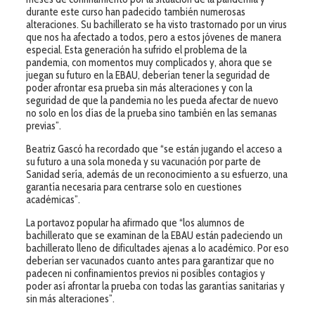
durante este curso han padecido también numerosas
alteraciones. Su bachillerato se ha visto trastornado por un virus
que nos ha afectado a todos, pero a estos jóvenes de manera
especial. Esta generación ha sufrido el problema de la
pandemia, con momentos muy complicados y, ahora que se
juegan su futuro en la EBAU, deberían tener la seguridad de
poder afrontar esa prueba sin más alteraciones y con la
seguridad de que la pandemia no les pueda afectar de nuevo
no solo en los días de la prueba sino también en las semanas
previas”.
Beatriz Gascó ha recordado que “se están jugando el acceso a
su futuro a una sola moneda y su vacunación por parte de
Sanidad sería, además de un reconocimiento a su esfuerzo, una
garantía necesaria para centrarse solo en cuestiones
académicas”.
La portavoz popular ha afirmado que “los alumnos de
bachillerato que se examinan de la EBAU están padeciendo un
bachillerato lleno de dificultades ajenas a lo académico. Por eso
deberían ser vacunados cuanto antes para garantizar que no
padecen ni confinamientos previos ni posibles contagios y
poder así afrontar la prueba con todas las garantías sanitarias y
sin más alteraciones”.