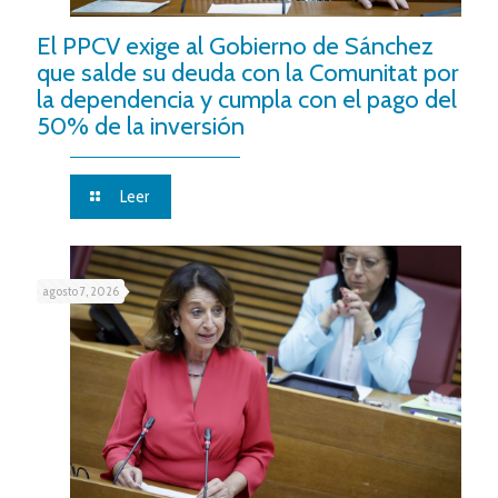
El PPCV exige al Gobierno de Sánchez
que salde su deuda con la Comunitat por
la dependencia y cumpla con el pago del
50% de la inversión
Leer
agosto 7, 2026