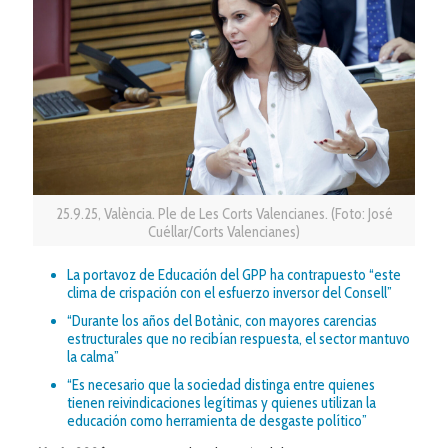
25.9.25, València. Ple de Les Corts Valencianes. (Foto: José
Cuéllar/Corts Valencianes)
La portavoz de Educación del GPP ha contrapuesto “este
clima de crispación con el esfuerzo inversor del Consell”
“Durante los años del Botànic, con mayores carencias
estructurales que no recibían respuesta, el sector mantuvo
la calma”
“Es necesario que la sociedad distinga entre quienes
tienen reivindicaciones legítimas y quienes utilizan la
educación como herramienta de desgaste político”