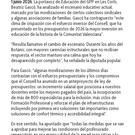
1 junio 2026
. La portavoz de Educación del GPP en Les Corts,
Beatriz Gascó, ha analizado el escenario educativo actual,
marcado por las movilizaciones de ciertos colectivos sindicales
y algunas asociaciones de familias. Gascó ha contrapuesto “este
clima de crispación con el esfuerzo inversor del Consell, que ha
presentado en los presupuestos de 2026 la mayor inversión en
educación de la historia de la Comunitat Valenciana”.
“Resulta llamativo el cambio de escenario. Durante los años del
Botànic, con mayores carencias estructurales que no recibían
respuesta, el sector mantuvo una calma que hoy ha
desaparecido por completo”, ha señalado la diputada popular.
Para Gascó, “algunas movilizaciones de los últimos días
contrastan con el esfuerzo presupuestario y los compromisos
que el Consell ha asumido en un anteproyecto de ley de
presupuestos: un incremento salarial que posiciona a nuestros
docentes entre los mejores pagados del país, la incorporación
de más de 800 especialistas para la inclusión, más ciclos de
Formación Profesional y reforzar el plan de infraestructuras
incluyendo por primera vez soluciones tan importantes como
soluciones de confort térmico y accesibilidad integral”.
En ese sentido, ha apuntado que “todas las medidas que se van
a aprobar para mejorar las condiciones del profesorado
repercutirán en una mejor calidad de la enseñanza sitúan a la