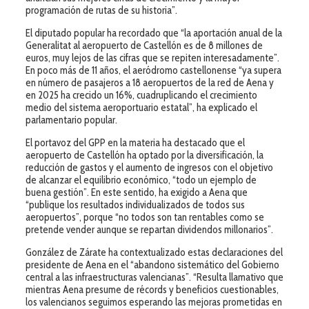
programación de rutas de su historia”.
El diputado popular ha recordado que “la aportación anual de la
Generalitat al aeropuerto de Castellón es de 8 millones de
euros, muy lejos de las cifras que se repiten interesadamente”.
En poco más de 11 años, el aeródromo castellonense “ya supera
en número de pasajeros a 18 aeropuertos de la red de Aena y
en 2025 ha crecido un 16%, cuadruplicando el crecimiento
medio del sistema aeroportuario estatal”, ha explicado el
parlamentario popular.
El portavoz del GPP en la materia ha destacado que el
aeropuerto de Castellón ha optado por la diversificación, la
reducción de gastos y el aumento de ingresos con el objetivo
de alcanzar el equilibrio económico, “todo un ejemplo de
buena gestión”. En este sentido, ha exigido a Aena que
“publique los resultados individualizados de todos sus
aeropuertos”, porque “no todos son tan rentables como se
pretende vender aunque se repartan dividendos millonarios”.
González de Zárate ha contextualizado estas declaraciones del
presidente de Aena en el “abandono sistemático del Gobierno
central a las infraestructuras valencianas”. “Resulta llamativo que
mientras Aena presume de récords y beneficios cuestionables,
los valencianos seguimos esperando las mejoras prometidas en