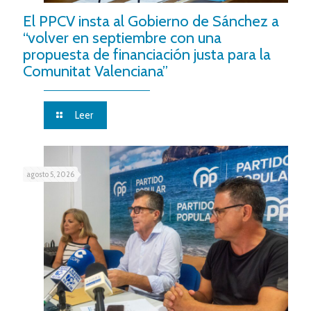
El PPCV insta al Gobierno de Sánchez a
“volver en septiembre con una
propuesta de financiación justa para la
Comunitat Valenciana”
Leer
agosto 5, 2026