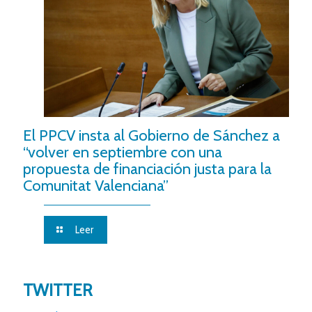
El PPCV insta al Gobierno de Sánchez a
“volver en septiembre con una
propuesta de financiación justa para la
Comunitat Valenciana”
Leer
TWITTER