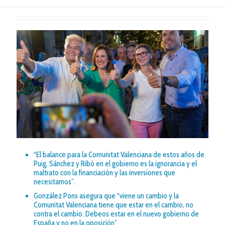
“El balance para la Comunitat Valenciana de estos años de
Puig, Sánchez y Ribó en el gobierno es la ignorancia y el
maltrato con la financiación y las inversiones que
necesitamos”.
González Pons asegura que “viene un cambio y la
Comunitat Valenciana tiene que estar en el cambio, no
contra el cambio. Debeos estar en el nuevo gobierno de
España y no en la oposición”