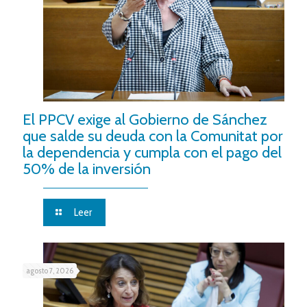
El PPCV exige al Gobierno de Sánchez
que salde su deuda con la Comunitat por
la dependencia y cumpla con el pago del
50% de la inversión
Leer
agosto 7, 2026