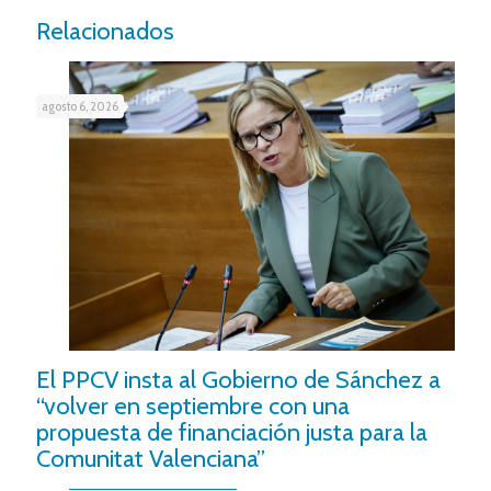
Relacionados
agosto 6, 2026
El PPCV insta al Gobierno de Sánchez a
“volver en septiembre con una
propuesta de financiación justa para la
Comunitat Valenciana”