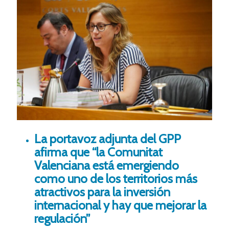
La portavoz adjunta del GPP
afirma que “la Comunitat
Valenciana está emergiendo
como uno de los territorios más
atractivos para la inversión
internacional y hay que mejorar la
regulación”