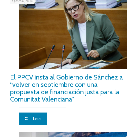
agosto 6, 2026
El PPCV insta al Gobierno de Sánchez a
“volver en septiembre con una
propuesta de financiación justa para la
Comunitat Valenciana”
Leer