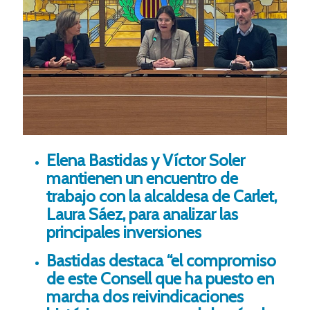
Elena Bastidas y Víctor Soler
mantienen un encuentro de
trabajo con la alcaldesa de Carlet,
Laura Sáez, para analizar las
principales inversiones
Bastidas destaca “el compromiso
de este Consell que ha puesto en
marcha dos reivindicaciones