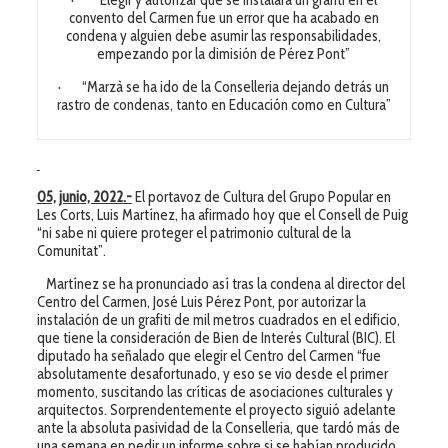
· “Elegir y autorizar que se instalara un grafiti en el
convento del Carmen fue un error que ha acabado en
condena y alguien debe asumir las responsabilidades,
empezando por la dimisión de Pérez Pont”
· “Marzà se ha ido de la Conselleria dejando detrás un
rastro de condenas, tanto en Educación como en Cultura”
05, junio, 2022
.-
El portavoz de Cultura del Grupo Popular en
Les Corts, Luis Martínez, ha afirmado hoy que el Consell de Puig
“ni sabe ni quiere proteger el patrimonio cultural de la
Comunitat”.
Martínez se ha pronunciado así tras la condena al director del
Centro del Carmen, José Luis Pérez Pont, por autorizar la
instalación de un grafiti de mil metros cuadrados en el edificio,
que tiene la consideración de Bien de Interés Cultural (BIC). El
diputado ha señalado que elegir el Centro del Carmen “fue
absolutamente desafortunado, y eso se vio desde el primer
momento, suscitando las críticas de asociaciones culturales y
arquitectos. Sorprendentemente el proyecto siguió adelante
ante la absoluta pasividad de la Conselleria, que tardó más de
una semana en pedir un informe sobre si se habían producido