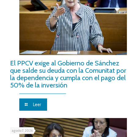
El PPCV exige al Gobierno de Sánchez
que salde su deuda con la Comunitat por
la dependencia y cumpla con el pago del
50% de la inversión
Leer
agosto 7, 2026