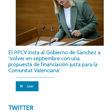
El PPCV insta al Gobierno de Sánchez a
“volver en septiembre con una
propuesta de financiación justa para la
Comunitat Valenciana”
Leer
TWITTER