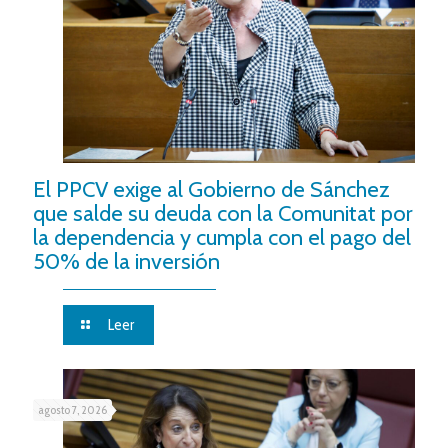
El PPCV exige al Gobierno de Sánchez
que salde su deuda con la Comunitat por
la dependencia y cumpla con el pago del
50% de la inversión
Leer
agosto 7, 2026