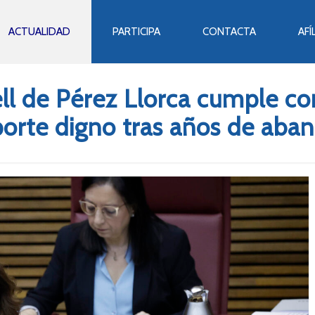
ACTUALIDAD
PARTICIPA
CONTACTA
AFÍ
l de Pérez Llorca cumple con
porte digno tras años de aba