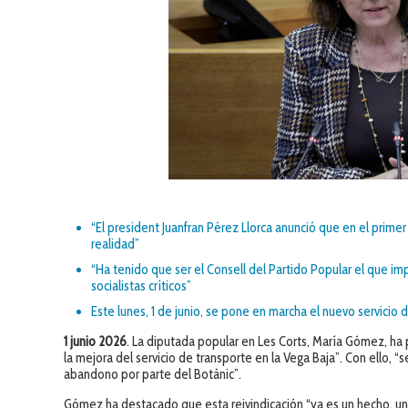
“El president Juanfran Pérez Llorca anunció que en el prime
realidad”
“Ha tenido que ser el Consell del Partido Popular el que imp
socialistas críticos”
Este lunes, 1 de junio, se pone en marcha el nuevo servicio
1 junio 2026
. La diputada popular en Les Corts, María Gómez, ha 
la mejora del servicio de transporte en la Vega Baja”. Con ello, 
abandono por parte del Botànic”.
Gómez ha destacado que esta reivindicación “ya es un hecho, una