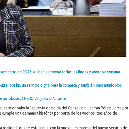
r semestre de 2026 se iban a renovar todas las líneas y ahora ya son una
ulse, por fin, un servicio digno para la comarca y también para municipios
 de autobuses CE-710 Vega Baja-Alicante
puesto en valor la “apuesta decidida del Consell de Juanfran Pérez Llorca por
“se cumple una demanda histórica por parte de los vecinos, tras años de
 realidad” desde este lunes, con la puesta en marcha del nuevo servicio de