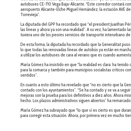
autobuses CE-710 Vega Baja-Alicante. “Este corredor contará con 
aeropuerto Alicante-Elche Miguel Hernández, la estación AVE de E
Torrevieja”.
La diputada del GPP ha recordado que “el president Juanfran Pé
las líneas y ahora ya son una realidad”. A su vez, ha lamentado 
tuviera uno de los peores servicios de transporte interurbano de
De esta forma, la diputada ha recordado que la Generalitat puso 
lo que todas las renovadas líneas de autobús ya están en marcha
a utilizar los autobuses de cara al verano que es cuando aument
María Gómez ha insistido en que “la realidad es clara: ha tenido q
para la comarca y también para municipios socialistas críticos c
sentidos”.
En cuanto a esto último ha revelado que “no es cierto que la Gen
contado con los ayuntamientos”. “Se ha contado y se va a segu
mejoras son la prueba para los definitivos a diez años. Ahora 
hecho. Los plazos administrativos siguen abiertos” ha remarcado
María Gómez ha subrayado que “lo que sí es cierto es que durant
para corregir esta situación. Ahora, por primera vez en mucho tie