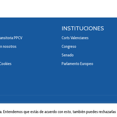
INSTITUCIONES
ansitoria PPCV
Corts Valencianes
on nosotros
Congreso
Senado
 Cookies
Parlamento Europeo
© 2020 Partido Popular de la Comunitad Valenciana.
ncia. Entendemos que estás de acuerdo con esto, también puedes rechazarlas