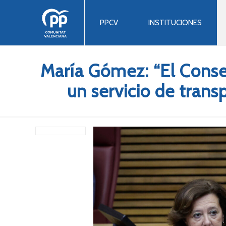
PPCV
INSTITUCIONES
María Gómez: “El Consel
un servicio de trans