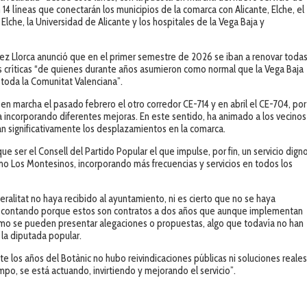
14 líneas que conectarán los municipios de la comarca con Alicante, Elche, el
lche, la Universidad de Alicante y los hospitales de la Vega Baja y
rez Llorca anunció que en el primer semestre de 2026 se iban a renovar toda
las críticas “de quienes durante años asumieron como normal que la Vega Baja
 toda la Comunitat Valenciana”.
en marcha el pasado febrero el otro corredor CE-714 y en abril el CE-704, por
 incorporando diferentes mejoras. En este sentido, ha animado a los vecinos
an significativamente los desplazamientos en la comarca.
ue ser el Consell del Partido Popular el que impulse, por fin, un servicio dign
omo Los Montesinos, incorporando más frecuencias y servicios en todos los
eralitat no haya recibido al ayuntamiento, ni es cierto que no se haya
ir contando porque estos son contratos a dos años que aunque implementan
mismo se pueden presentar alegaciones o propuestas, algo que todavía no han
 la diputada popular.
e los años del Botànic no hubo reivindicaciones públicas ni soluciones reale
mpo, se está actuando, invirtiendo y mejorando el servicio”.