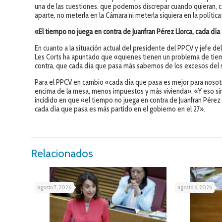
una de las cuestiones, que podemos discrepar cuando quieran, co
aparte, no meterla en la Cámara ni meterla siquiera en la polític
«El tiempo no juega en contra de Juanfran Pérez Llorca, cada dí
En cuanto a la situación actual del presidente del PPCV y jefe de
Les Corts ha apuntado que «quienes tienen un problema de tie
contra, que cada día que pasa más sabemos de los excesos del 
Para el PPCV en cambio «cada día que pasa es mejor para nosot
encima de la mesa, menos impuestos y más vivienda». «Y eso sir
incidido en que «el tiempo no juega en contra de Juanfran Pérez
cada día que pasa es más partido en el gobierno en el 27».
Relacionados
agosto 7, 2026
agosto 6, 2026