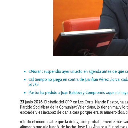
«Morant suspendió ayer un acto en agenda antes de que se
«El tiempo no juega en contra de Juanfran Pérez Llorca, ca
el 27»
Pastor ha pedido a Joan Baldoví y Compromís «que no haya 
23 junio 2026.
El síndic del GPP en Les Corts, Nando Pastor, ha a
Partido Socialista de la Comunitat Valenciana, lo tienen mal y l
esconde y es incapaz de dar la cara porque era su número dos,
«Todo el mundo sabe que la delegación probablemente más sanc
afirmado que «la fundó, de hecho, José Luis Ábalos». El portav