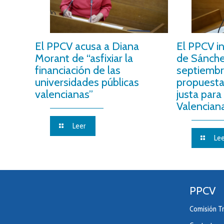
El PPCV acusa a Diana
El PPCV i
Morant de “asfixiar la
de Sánche
financiación de las
septiembr
universidades públicas
propuesta
valencianas”
justa para
Valencian
Leer
Lee
PPCV
Comisión Tr