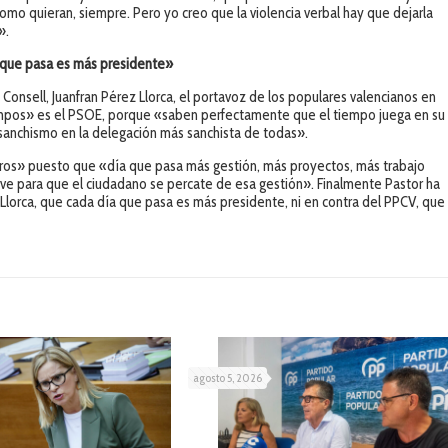
mo quieran, siempre. Pero yo creo que la violencia verbal hay que dejarla
a».
a que pasa es más presidente»
l Consell, Juanfran Pérez Llorca, el portavoz de los populares valencianos en
mpos» es el PSOE, porque «saben perfectamente que el tiempo juega en su
sanchismo en la delegación más sanchista de todas».
ros» puesto que «día que pasa más gestión, más proyectos, más trabajo
ve para que el ciudadano se percate de esa gestión». Finalmente Pastor ha
 Llorca, que cada día que pasa es más presidente, ni en contra del PPCV, que
agosto 5, 2026