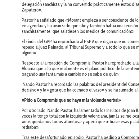
delegación sanchista y la ha convertido prácticamente estos días
Zapatero».
Pastor ha señalado que «Morant empieza a ser consciente de lo
en agenda» y ha avanzado que «hoy también había una reunión e
sanchistamente, que asistiesen los medios de comunicación».
El síndic del GPP ha reprochado al PSPV que digan que no comenta
repaso al juez Peinado, al Tribunal Supremo y a todo lo que se m
alguno».
Respecto a la reacción de Compromís, Pastor ha reprochado a la
Aldama que a lo que realmente es el plano político de la sente
pagando una fanta más a cambio no se sabe de qué».
Nando Pastor ha recordado las palabras del president del Conse
decisivo» y la «gota que ha colmado el vaso» y se ha sumado a la
«Pido a Compromís que no haya más violencia verbal»
Por otro lado, Nando Pastor, ha lamentado los insultos de Joan B
veces la tengo total con la izquierda valenciana, jamás se me ocu
«nos quedamos todos atónitos» y «pedí que retirase esas palabra
retiraba».
Tras este desafortunado episodio, Pastor ha pedido a Compromí