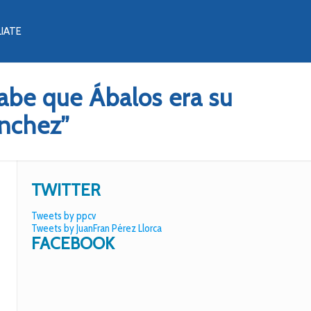
LIATE
abe que Ábalos era su
ánchez”
TWITTER
Tweets by ppcv
Tweets by JuanFran Pérez Llorca
FACEBOOK