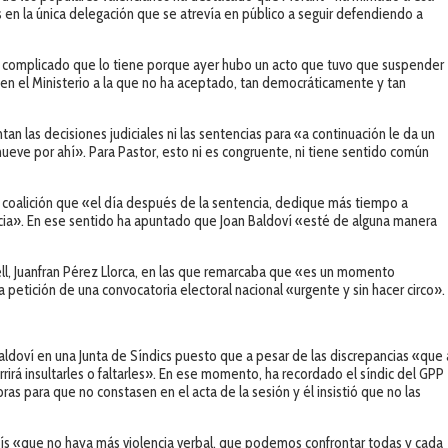
 en la única delegación que se atrevía en público a seguir defendiendo a
 complicado que lo tiene porque ayer hubo un acto que tuvo que suspender
n el Ministerio a la que no ha aceptado, tan democráticamente y tan
n las decisiones judiciales ni las sentencias para «a continuación le da un
ueve por ahí». Para Pastor, esto ni es congruente, ni tiene sentido común
 coalición que «el día después de la sentencia, dedique más tiempo a
ncia». En ese sentido ha apuntado que Joan Baldoví «esté de alguna manera
ll, Juanfran Pérez Llorca, en las que remarcaba que «es un momento
 petición de una convocatoria electoral nacional «urgente y sin hacer circo»
aldoví en una Junta de Síndics puesto que a pesar de las discrepancias «que 
rrirá insultarles o faltarles». En ese momento, ha recordado el síndic del GPP
s para que no constasen en el acta de la sesión y él insistió que no las
s «que no haya más violencia verbal, que podemos confrontar todas y cada