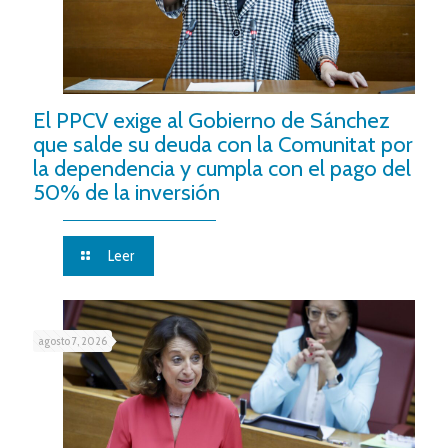
El PPCV exige al Gobierno de Sánchez
que salde su deuda con la Comunitat por
la dependencia y cumpla con el pago del
50% de la inversión
Leer
agosto 7, 2026