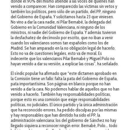
donde el 90% del mismo atiende a las voces de quienes han
venido a comparecer. Han comparecido las víctimas sin vetos y
también los políticos, pero sólo de un partido, del PP, ninguno
del Gobierno de España. Y solicitamos hasta 23 que viniesen.
No vino a dar la cara nadie, ni Pilar Bernabé, la delegada del
Gobierno en la Comunidad Valenciana, ni ninguno de los
ministros, ni nadie del Gobierno de España. Y además tuvieron
la desfachatez de decírnoslo por escrito, que no iban a venir
cuando los valencianos somos tan españoles como los de
Madrid. Se han amparado en la no obligación legal de hacerlo.
Esto no va de cuestiones legales, esto va de moral. Es
indecente que los valencianos Pilar Bernabé y Miguel Polo no
hayan venido a dar su versión, a explicar las cosas”, ha señalado.
El síndic popular ha afirmado que “este dictamen aprobado en
la Comisión tiene un fallo: falta la pata del Gobierno de España,
pata importantísima. Son páginas en blanco porque no han
venido a dar la cara. No podemos hablar de aquellos que no han
venido a hacerlo. También hay responsabilidades políticas,
porque esto es una comisión que exige responsabilidades
políticas, no judiciales. El único partido y la única administración
que ha reconocido errores, ha pedido disculpas por las mismas
y hay responsables que han dimitido ha sido el PP, la
administración valenciana: los del gobierno de Sánchez no hay
llegado siquiera a reconocer ningún error. Bernabé, Polo… todo