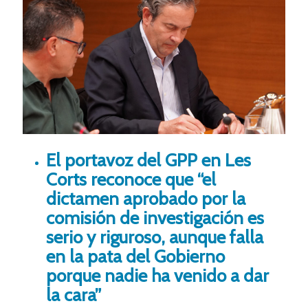
El portavoz del GPP en Les
Corts reconoce que “el
dictamen aprobado por la
comisión de investigación es
serio y riguroso, aunque falla
en la pata del Gobierno
porque nadie ha venido a dar
la cara”