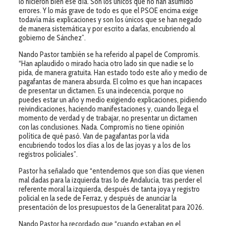
lo hicieron bien ese día. Son los únicos que no han asumido
errores. Y lo más grave de todo es que el PSOE encima exige
todavía más explicaciones y son los únicos que se han negado
de manera sistemática y por escrito a darlas, encubriendo al
gobierno de Sánchez”.
Nando Pastor también se ha referido al papel de Compromís.
“Han aplaudido o mirado hacia otro lado sin que nadie se lo
pida, de manera gratuita. Han estado todo este año y medio de
pagafantas de manera absurda. El colmo es que han incapaces
de presentar un dictamen. Es una indecencia, porque no
puedes estar un año y medio exigiendo explicaciones, pidiendo
reivindicaciones, haciendo manifestaciones y, cuando llega el
momento de verdad y de trabajar, no presentar un dictamen
con las conclusiones. Nada. Compromís no tiene opinión
política de qué pasó. Van de pagafantas por la vida
encubriendo todos los días a los de las joyas y a los de los
registros policiales”.
Pastor ha señalado que “entendemos que son días que vienen
mal dadas para la izquierda tras lo de Andalucía, tras perder el
referente moral la izquierda, después de tanta joya y registro
policial en la sede de Ferraz, y después de anunciar la
presentación de los presupuestos de la Generalitat para 2026.
Nando Pastor ha recordado que “cuando estaban en el