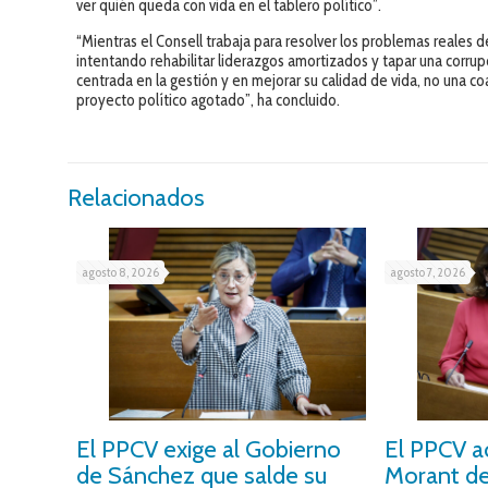
ver quién queda con vida en el tablero político”.
“Mientras el Consell trabaja para resolver los problemas reales d
intentando rehabilitar liderazgos amortizados y tapar una corrup
centrada en la gestión y en mejorar su calidad de vida, no una co
proyecto político agotado”, ha concluido.
Relacionados
agosto 8, 2026
agosto 7, 2026
El PPCV exige al Gobierno
El PPCV a
de Sánchez que salde su
Morant de 