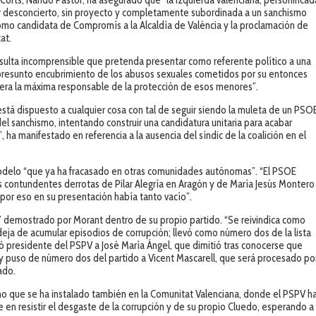
Corts, Nando Pastor, ha asegurado que “la izquierda valenciana, personificad
r desconcierto, sin proyecto y completamente subordinada a un sanchismo
a como candidata de Compromís a la Alcaldía de València y la proclamación de
at.
sulta incomprensible que pretenda presentar como referente político a una
el presunto encubrimiento de los abusos sexuales cometidos por su entonces
a era la máxima responsable de la protección de esos menores”.
stá dispuesto a cualquier cosa con tal de seguir siendo la muleta de un PSO
el sanchismo, intentando construir una candidatura unitaria para acabar
 ha manifestado en referencia a la ausencia del síndic de la coalición en el
odelo “que ya ha fracasado en otras comunidades autónomas”. “El PSOE
s contundentes derrotas de Pilar Alegría en Aragón y de María Jesús Montero
 por eso en su presentación había tanto vacío”.
ico” demostrado por Morant dentro de su propio partido. “Se reivindica como
deja de acumular episodios de corrupción; llevó como número dos de la lista
 presidente del PSPV a José María Ángel, que dimitió tras conocerse que
; y puso de número dos del partido a Vicent Mascarell, que será procesado po
ado.
sino que se ha instalado también en la Comunitat Valenciana, donde el PSPV h
 en resistir el desgaste de la corrupción y de su propio Cluedo, esperando a