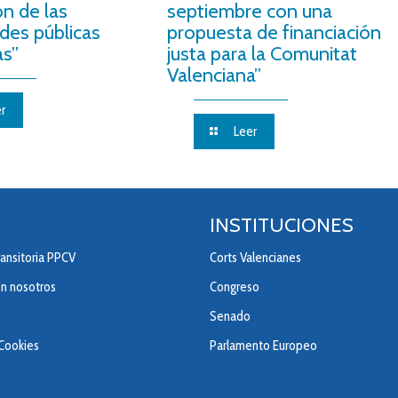
ón de las
septiembre con una
des públicas
propuesta de financiación
as”
justa para la Comunitat
Valenciana”
r
Leer
INSTITUCIONES
ansitoria PPCV
Corts Valencianes
on nosotros
Congreso
Senado
 Cookies
Parlamento Europeo