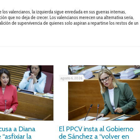
e los valencianos, la izquierda sigue enredada en sus guerras internas,
ción que no deja de crecer. Los valencianos merecen una alternativa seria,
alición de supervivencia de quienes solo aspiran a repartirse los restos de un
agosto 6, 2026
cusa a Diana
El PPCV insta al Gobierno
“asfixiar la
de Sánchez a “volver en