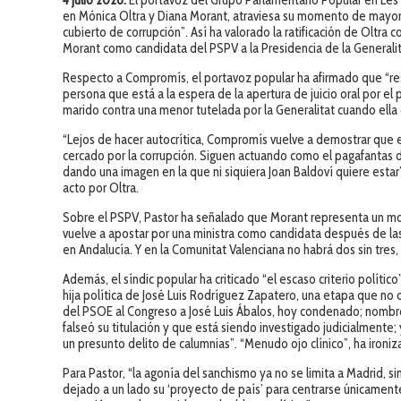
4 julio 2026.
El portavoz del Grupo Parlamentario Popular en Les 
en Mónica Oltra y Diana Morant, atraviesa su momento de mayo
cubierto de corrupción”. Así ha valorado la ratificación de Oltr
Morant como candidata del PSPV a la Presidencia de la Generalit
Respecto a Compromís, el portavoz popular ha afirmado que “re
persona que está a la espera de la apertura de juicio oral por 
marido contra una menor tutelada por la Generalitat cuando ell
“Lejos de hacer autocrítica, Compromís vuelve a demostrar que e
cercado por la corrupción. Siguen actuando como el pagafantas d
dando una imagen en la que ni siquiera Joan Baldoví quiere estar”,
acto por Oltra.
Sobre el PSPV, Pastor ha señalado que Morant representa un m
vuelve a apostar por una ministra como candidata después de la
en Andalucía. Y en la Comunitat Valenciana no habrá dos sin tres,
Además, el síndic popular ha criticado “el escaso criterio polít
hija política de José Luis Rodríguez Zapatero, una etapa que no 
del PSOE al Congreso a José Luis Ábalos, hoy condenado; nombró
falseó su titulación y que está siendo investigado judicialmente
un presunto delito de calumnias”. “Menudo ojo clínico”, ha ironiz
Para Pastor, “la agonía del sanchismo ya no se limita a Madrid, 
dejado a un lado su ‘proyecto de país’ para centrarse únicamente