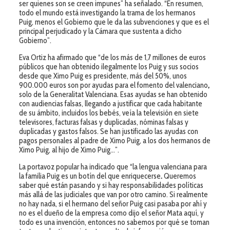
ser quienes son se creen impunes” ha señalado. “En resumen,
todo el mundo está investigando la trama de los hermanos
Puig, menos el Gobierno que le da las subvenciones y que es el
principal perjudicado y la Cámara que sustenta a dicho
Gobierno”.
Eva Ortiz ha afirmado que “de los más de 1,7 millones de euros
públicos que han obtenido ilegalmente los Puig y sus socios
desde que Ximo Puig es presidente, más del 50%, unos
900.000 euros son por ayudas para el fomento del valenciano
,
solo de la Generalitat Valenciana. Esas ayudas se han obtenido
con audiencias falsas, llegando a justificar que cada habitante
de su ámbito, incluidos los bebés, veía la televisión en siete
televisores, facturas falsas y duplicadas, nóminas falsas y
duplicadas y gastos falsos. Se han justificado las ayudas con
pagos personales al padre de Ximo Puig, a los dos hermanos de
Ximo Puig, al hijo de Ximo Puig…”.
La portavoz popular ha indicado que “la lengua valenciana para
la familia Puig es un botín del que enriquecerse
.
Queremos
saber qué están pasando y si hay responsabilidades políticas
más allá de las judiciales que van por otro camino. Si realmente
no hay nada, si el hermano del señor Puig casi pasaba por ahí y
no es el dueño de la empresa como dijo el señor Mata aquí, y
todo es una invención, entonces no sabemos por qué se toman