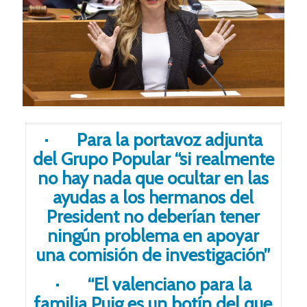
· Para la portavoz adjunta
del Grupo Popular “si realmente
no hay nada que ocultar en las
ayudas a los hermanos del
President no deberían tener
ningún problema en apoyar
una comisión de investigación”
· “El valenciano para la
familia Puig es un botín del que