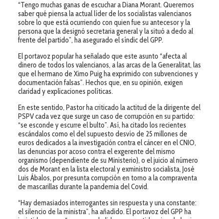
“Tengo muchas ganas de escuchar a Diana Morant. Queremos
saber qué piensa la actual líder de los socialistas valencianos
sobre lo que está ocurriendo con quien fue su antecesor y la
persona que la designó secretaria general y la situó a dedo al
frente del partido”, ha asegurado el síndic del GPP.
El portavoz popular ha señalado que este asunto “afecta al
dinero de todos los valencianos, a las arcas de la Generalitat, las
que el hermano de Ximo Puig ha exprimido con subvenciones y
documentación falsas”. Hechos que, en su opinión, exigen
claridad y explicaciones políticas.
En este sentido, Pastor ha criticado la actitud de la dirigente del
PSPV cada vez que surge un caso de corrupción en su partido:
“se esconde y escurre el bulto”. Así, ha citado los recientes
escándalos como el del supuesto desvío de 25 millones de
euros dedicados a la investigación contra el cáncer en el CNIO,
las denuncias por acoso contra el exgerente del mismo
organismo (dependiente de su Ministerio), o el juicio al número
dos de Morant en la lista electoral y exministro socialista, José
Luis Ábalos, por presunta corrupción en torno a la compraventa
de mascarillas durante la pandemia del Covid.
“Hay demasiados interrogantes sin respuesta y una constante:
el silencio de la ministra”, ha añadido. El portavoz del GPP ha