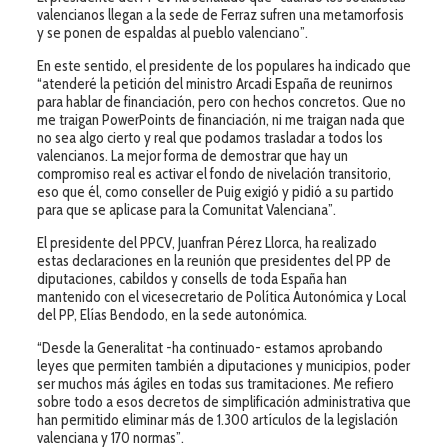
valencianos llegan a la sede de Ferraz sufren una metamorfosis
y se ponen de espaldas al pueblo valenciano”.
En este sentido, el presidente de los populares ha indicado que
“atenderé la petición del ministro Arcadi España de reunirnos
para hablar de financiación, pero con hechos concretos. Que no
me traigan PowerPoints de financiación, ni me traigan nada que
no sea algo cierto y real que podamos trasladar a todos los
valencianos. La mejor forma de demostrar que hay un
compromiso real es activar el fondo de nivelación transitorio,
eso que él, como conseller de Puig exigió y pidió a su partido
para que se aplicase para la Comunitat Valenciana”.
El presidente del PPCV, Juanfran Pérez Llorca, ha realizado
estas declaraciones en la reunión que presidentes del PP de
diputaciones, cabildos y consells de toda España han
mantenido con el vicesecretario de Política Autonómica y Local
del PP, Elías Bendodo, en la sede autonómica.
“Desde la Generalitat -ha continuado- estamos aprobando
leyes que permiten también a diputaciones y municipios, poder
ser muchos más ágiles en todas sus tramitaciones. Me refiero
sobre todo a esos decretos de simplificación administrativa que
han permitido eliminar más de 1.300 artículos de la legislación
valenciana y 170 normas”.