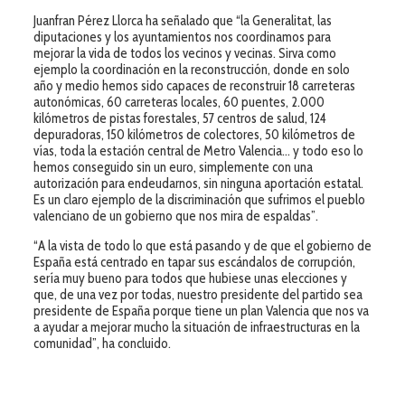
Juanfran Pérez Llorca ha señalado que “la Generalitat, las
diputaciones y los ayuntamientos nos coordinamos para
mejorar la vida de todos los vecinos y vecinas. Sirva como
ejemplo la coordinación en la reconstrucción, donde en solo
año y medio hemos sido capaces de reconstruir 18 carreteras
autonómicas, 60 carreteras locales, 60 puentes, 2.000
kilómetros de pistas forestales, 57 centros de salud, 124
depuradoras, 150 kilómetros de colectores, 50 kilómetros de
vías, toda la estación central de Metro Valencia… y todo eso lo
hemos conseguido sin un euro, simplemente con una
autorización para endeudarnos, sin ninguna aportación estatal.
Es un claro ejemplo de la discriminación que sufrimos el pueblo
valenciano de un gobierno que nos mira de espaldas”.
“A la vista de todo lo que está pasando y de que el gobierno de
España está centrado en tapar sus escándalos de corrupción,
sería muy bueno para todos que hubiese unas elecciones y
que, de una vez por todas, nuestro presidente del partido sea
presidente de España porque tiene un plan Valencia que nos va
a ayudar a mejorar mucho la situación de infraestructuras en la
comunidad”, ha concluido.