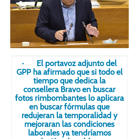
· El portavoz adjunto del
GPP ha afirmado que si todo el
tiempo que dedica la
consellera Bravo en buscar
fotos rimbombantes lo aplicara
en buscar fórmulas que
redujeran la temporalidad y
mejoraran las condiciones
laborales ya tendríamos