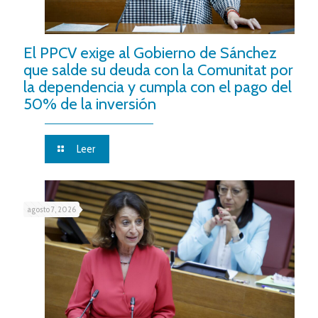
El PPCV exige al Gobierno de Sánchez
que salde su deuda con la Comunitat por
la dependencia y cumpla con el pago del
50% de la inversión
Leer
agosto 7, 2026