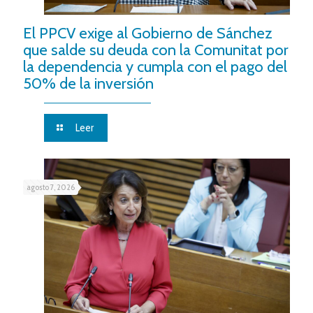
El PPCV exige al Gobierno de Sánchez
que salde su deuda con la Comunitat por
la dependencia y cumpla con el pago del
50% de la inversión
Leer
agosto 7, 2026