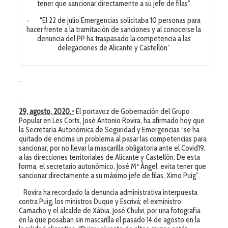
tener que sancionar directamente a su jefe de filas”
· “El 22 de julio Emergencias solicitaba 10 personas para
hacer frente a la tramitación de sanciones y al conocerse la
denuncia del PP ha traspasado la competencia a las
delegaciones de Alicante y Castellón”
29, agosto, 2020
.-
El portavoz de Gobernación del Grupo
Popular en Les Corts, José Antonio Rovira, ha afirmado hoy que
la Secretaría Autonómica de Seguridad y Emergencias “se ha
quitado de encima un problema al pasar las competencias para
sancionar, por no llevar la mascarilla obligatoria ante el Covid19,
a las direcciones territoriales de Alicante y Castellón. De esta
forma, el secretario autonómico, José Mª Ángel, evita tener que
sancionar directamente a su máximo jefe de filas, Ximo Puig”.
Rovira ha recordado la denuncia administrativa interpuesta
contra Puig, los ministros Duque y Escrivá; el exministro
Camacho y el alcalde de Xàbia, José Chulvi, por una fotografía
en la que posaban sin mascarilla el pasado 14 de agosto en la