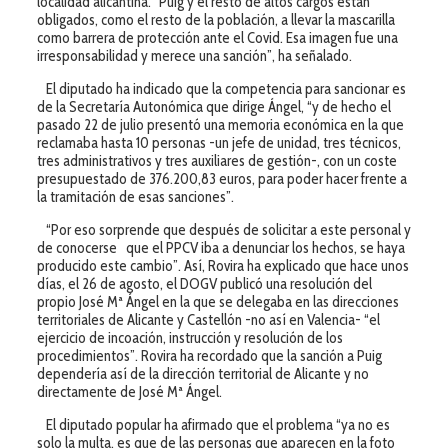
localidad alicantina. “Puig y el resto de altos cargos están
obligados, como el resto de la población, a llevar la mascarilla
como barrera de protección ante el Covid. Esa imagen fue una
irresponsabilidad y merece una sanción”, ha señalado.
El diputado ha indicado que la competencia para sancionar es
de la Secretaría Autonómica que dirige Ángel, “y de hecho el
pasado 22 de julio presentó una memoria económica en la que
reclamaba hasta 10 personas -un jefe de unidad, tres técnicos,
tres administrativos y tres auxiliares de gestión-, con un coste
presupuestado de 376.200,83 euros, para poder hacer frente a
la tramitación de esas sanciones”.
“Por eso sorprende que después de solicitar a este personal y
de conocerse que el PPCV iba a denunciar los hechos, se haya
producido este cambio”. Así, Rovira ha explicado que hace unos
días, el 26 de agosto, el DOGV publicó una resolución del
propio José Mª Ángel en la que se delegaba en las direcciones
territoriales de Alicante y Castellón -no así en Valencia- “el
ejercicio de incoación, instrucción y resolución de los
procedimientos”. Rovira ha recordado que la sanción a Puig
dependería así de la dirección territorial de Alicante y no
directamente de José Mª Ángel.
El diputado popular ha afirmado que el problema “ya no es
solo la multa, es que de las personas que aparecen en la foto