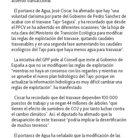
acuerdo transaccional.
El portavoz de Agua, José Císcar, ha afirmado que hay “una
voluntad clarísima por parte del Gobierno de Pedro Sánchez de
acabar con el trasvase Tajo-Segura”, y ha recordado que desde
el PPCV se ha advertido en diferentes ocasiones “de la hoja de
ruta clara del Ministerio de Transición Ecológica para modificar
las reglas de explotación del trasvase, quitando caudales
trasvasables y en una segunda fase aumentando los caudales
ecológicos del Tajo para que haya menos agua para trasvasar”.
La iniciativa del GPP pide al Consell que inste al Gobierno de
España a que no se modifiquen las reglas de explotación
“mientras no haya un consenso con los regantes y mientras no
se apruebe el nuevo plan hidrológico del Tajo, porque sin
actualizar la información hidrológica es muy difícil cambiar una
reglas de explotación”, ha manifestado.
Císcar ha recordado que del trasvase dependen 100.000
puestos de trabajo y se riegan 44 millones de árboles “que
tienen el efecto de sumidero de CO2 y por tanto luchan contra
el cambio climático”. Así, el diputado ha afirmado que la
desaparición de este trasvase “podría implicar la desertificación
de muchos terrenos”.
El portavoz de Agua ha señalado que la modificación de las