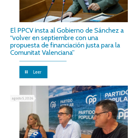
El PPCV insta al Gobierno de Sánchez a
“volver en septiembre con una
propuesta de financiación justa para la
Comunitat Valenciana”
Leer
agosto 5, 2026