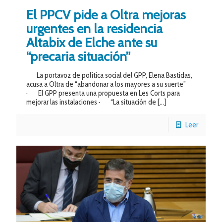
El PPCV pide a Oltra mejoras
urgentes en la residencia
Altabix de Elche ante su
“precaria situación”
La portavoz de política social del GPP, Elena Bastidas,
acusa a Oltra de “abandonar a los mayores a su suerte”
· El GPP presenta una propuesta en Les Corts para
mejorar las instalaciones · “La situación de
[…]
Leer