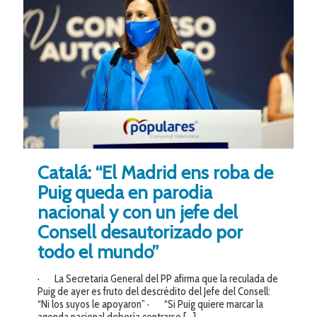
Catalá: “El Madrid ens roba de
Puig queda en parodia
nacional y con un jefe del
Consell desautorizado por
todo el mundo”
· La Secretaria General del PP afirma que la reculada de
Puig de ayer es fruto del descrédito del Jefe del Consell:
“Ni los suyos le apoyaron” · “Si Puig quiere marcar la
agenda nacional debería centrarse
[…]