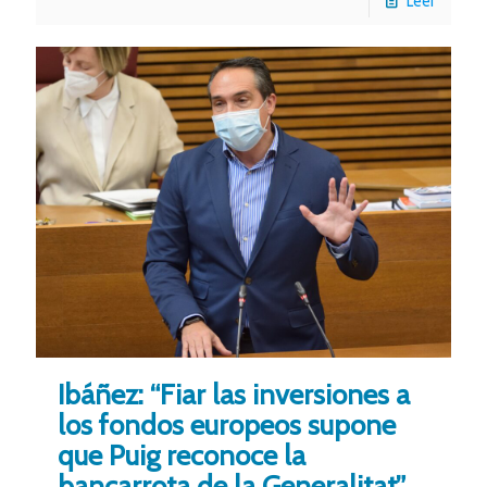
Leer
Ibáñez: “Fiar las inversiones a
los fondos europeos supone
que Puig reconoce la
bancarrota de la Generalitat”