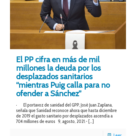
El PP cifra en más de mil
millones la deuda por los
desplazados sanitarios
“mientras Puig calla para no
ofender a Sánchez”
· El portavoz de sanidad del GPP, José Juan Zaplana,
señala que Sanidad reconoce ahora que hasta diciembre
de 2019 el gasto sanitario por desplazados ascendía a
704 millones de euros 9, agosto, 2021.-
[…]
Leer