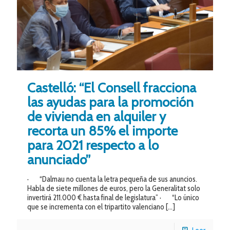
Castelló: “El Consell fracciona
las ayudas para la promoción
de vivienda en alquiler y
recorta un 85% el importe
para 2021 respecto a lo
anunciado”
· “Dalmau no cuenta la letra pequeña de sus anuncios.
Habla de siete millones de euros, pero la Generalitat solo
invertirá 211.000 € hasta final de legislatura” · “Lo único
que se incrementa con el tripartito valenciano
[…]